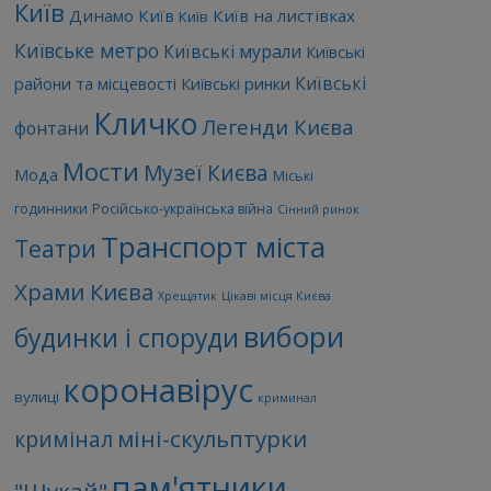
Київ
Динамо Київ
Київ на листівках
Київ
Київське метро
Київські мурали
Київські
Київські
райони та місцевості
Київські ринки
Кличко
Легенди Києва
фонтани
Мости
Музеї Києва
Мода
Міські
годинники
Російсько-українська війна
Сінний ринок
Транспорт міста
Театри
Храми Києва
Хрещатик
Цікаві місця Києва
вибори
будинки і споруди
коронавірус
вулиці
криминал
міні-скульптурки
кримінал
пам'ятники