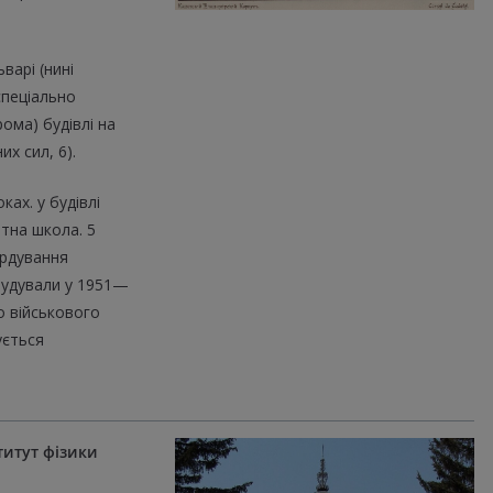
варі (нині
спеціально
ома) будівлі на
х сил, 6).
ках. у будівлі
отна школа. 5
ардування
дбудували у 1951—
о військового
ується
титут фізики