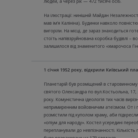
людей, а через рік — 472 тисячі осіб.
На ілюстрації: нинішній Майдан Незалежност
мав ім’я Калініна). Будинки навколо повніст
вигоріли. На місці, де зараз знаходиться гот
стоїть напівзруйнована коробка будівлі – вс
залишилося від знаменитого «хмарочоса Гін
1 січня 1952 року, відкрили Київський пл
Планетарій був розміщений в старовинному
святого Олександра по вул.Костьольна, 17,
року. Комуністична ідеологія тих часів виріз
непримиренним войовничим атеїзмом. От і 
розмістили під куполом храму, аби підкресли
«опіум для народу». Костел усередині перео
перепланували до невпізнанності. Кількість
було розраховане на 170 глядачів.