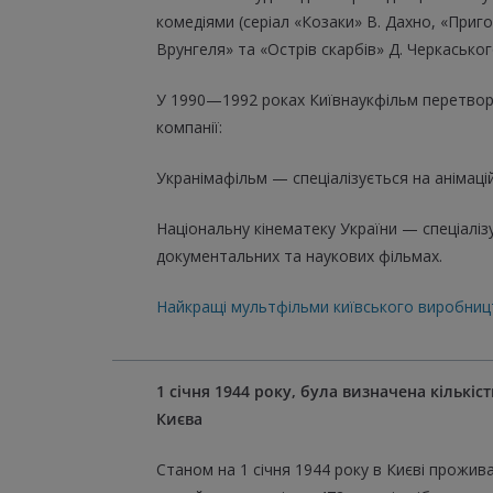
комедіями (серіал «Козаки» В. Дахно, «Приг
Врунгеля» та «Острів скарбів» Д. Черкаськог
У 1990—1992 роках Київнаукфільм перетвор
компанії:
Укранімафільм — спеціалізується на анімаці
Національну кінематеку України — спеціаліз
документальних та наукових фільмах.
Найкращі мультфільми київського виробниц
1 січня 1944 року, була визначена кількіс
Києва
Станом на 1 січня 1944 року в Києві прожив