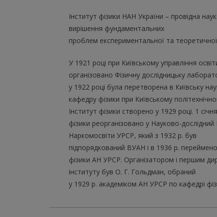
Інститут фізики НАН України – провідна нау
вирішення фундаментальних
проблем експериментальної та теоретичної
У 1921 році при Київському управління освіт
організовано Фізичну дослідницьку лаборат
у 1922 році була перетворена в Київську на
кафедру фізики при Київському політехнічном
Інститут фізики створено у 1929 році. 1 січн
фізики реорганізовано у Науково-дослідний 
Наркомосвіти УРСР, який з 1932 р. був
підпорядкований ВУАН і в 1936 р. переймено
фізики АН УРСР. Організатором і першим д
інституту був О. Г. Гольдман, обраний
у 1929 р. академіком АН УРСР по кафедрі фіз