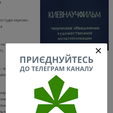
я
ностудія науково-
ка
 на
1)
 – вулиця Кіото)
льйонами для
 науково-
хніко-
льмів, але
льтиплікаційними