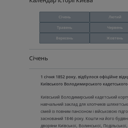
Календар історії Києва
Січень
Лютий
Травень
Червень
Вересень
Жовтень
Січень
1 січня 1852 року, відбулося офіційне від
Київського Володимирського кадетськог
Київський Володимирський кадетський кор
навчальний заклад для хлопчиків шляхетськ
сімей із повним пансіоном і військовою підг
заснований 1846 року. Кошти на його будів
дворяни Київської, Волинської, Подільської