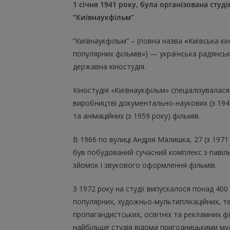
1 січня 1941 року, була організована студі
“Київнаукфільм”
“Київнаукфільм” – (повна назва
«
Київська кі
популярних фільмів») — українська радянсь
державна кіностудія.
Кіностудія «Київнаукфільм» спеціалізувалася
виробництві документально-наукових (з 194
та анімаційних (з 1959 року) фільмів.
В 1966 по вулиці Андрія Малишка, 27 (з 1971
був побудований сучасний комплекс з паві
зйомок і звукового оформлення фільмів.
З 1972 року на студії випускалося понад 400
популярних, художньо-мультиплікаційних, те
пропагандистських, освітніх та рекламних фі
найбільше студія відома пригодницькими му