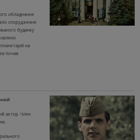
його обладнання
чало спорудження
ованого будинку
амовлено
 планетарій на
ва почав
орний
ий актор. Член
ни.
трального