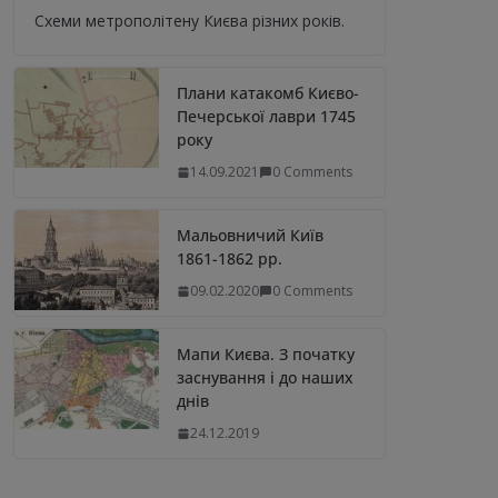
Схеми метрополітену Києва різних років.
Плани катакомб Києво-
Печерської лаври 1745
року
14.09.2021
0 Comments
Мальовничий Київ
1861-1862 рр.
09.02.2020
0 Comments
Мапи Києва. З початку
заснування і до наших
днів
24.12.2019