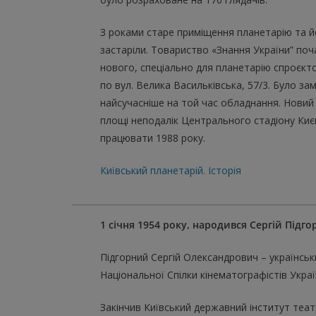
З роками старе приміщення планетарію та 
застаріли. Товариство «Знання України” по
нового, спеціально для планетарію спроєкт
по вул. Велика Васильківська, 57/3. Було з
найсучасніше на той час обладнання. Новий
площі неподалік Центрального стадіону Киє
працювати 1988 року.
Київський планетарій. Історія
1 січня 1954 року, народився Сергій Підг
Підгорний Сергій Олександрович – українськ
Національної Спілки кінематографістів Украї
Закінчив Київський державний інститут теа