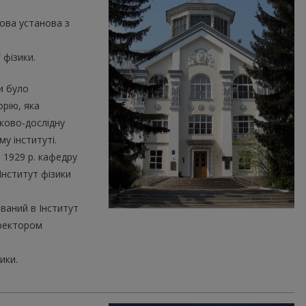
кова установа з
 фізики.
и було
орію, яка
уково-дослідну
у інституті.
я 1929 р. кафедру
Інститут фізики
ваний в Інститут
иректором
ики.