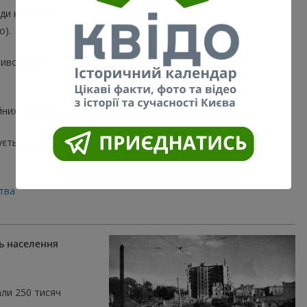
оди капітана
о).
ився на 2
йних фільмах.
ується на
тва
ть населення
али 250 тисяч