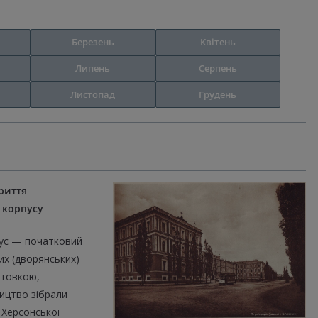
Березень
Квітень
Липень
Серпень
Листопад
Грудень
криття
о корпусу
пус — початковий
их (дворянських)
отовкою,
ництво зібрали
, Херсонської