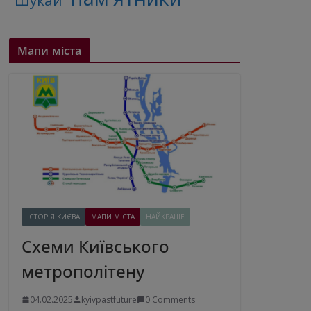
"Шукай"
Мапи міста
ІСТОРІЯ КИЄВА
МАПИ МІСТА
НАЙКРАЩЕ
Схеми Київського
метрополітену
04.02.2025
kyivpastfuture
0 Comments