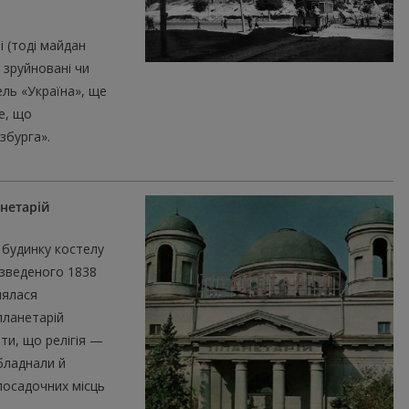
і (тоді майдан
ю зруйновані чи
ель «Україна», ще
е, що
збурга».
анетарій
 будинку костелу
 зведеного 1838
нялася
планетарій
ти, що релігія —
бладнали й
 посадочних місць