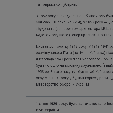
та Таврійської губерній.
З 1852 року знаходився на Бібіківському буль
бульвар Т.Шевченка №14), з 1857 року — у 
збудованій (за проектом архітектора І.В.Штр
Кадетському шосе (тепер проспект Повітряни
Існував до початку 1918 року. У 1919-1941 ро
розміщувалася П’ята (потім — Київська) піх
листопада 1943 року після чергового бомб
будівлю було наполовину зруйновано. Її ві
1953 pp. З того часу тут був штаб Київськог
округу. З 1991 року у будівлі корпусу розміщ
Міністерство оборони України.
1 січня 1929 року, було започатковано Інс
НАН України