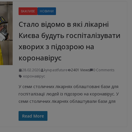
ВАЖЛИВЕ
НОВИНИ
Стало відомо в які лікарні
Києва будуть госпіталізувати
хворих з підозрою на
коронавірус
28.02.2020
kyivpastfuture
2401 Views
0 Comments
коронавірус
У семи столичних лікарнях облаштовані бази для
госпіталізації людей із підозрою на коронавірус. У
семи столичних лікарнях облаштували бази для
Read More