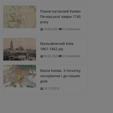
Плани катакомб Києво-
Печерської лаври 1745
року
14.09.2021
0 Comments
Мальовничий Київ
1861-1862 рр.
09.02.2020
0 Comments
Мапи Києва. З початку
заснування і до наших
днів
24.12.2019