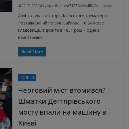
22.02.2020
kyivpastfuture
7127 Views
0 Comments
Архітектура та історія Київського крематорію
Розташований по вул. Байкова, 16 Байкове
кладовище, відкрите в 1831 році – одне з
найстаріших
Read More
НОВИНИ
Черговий міст втомився?
Шматки Дегтярівського
мосту впали на машину в
Києві