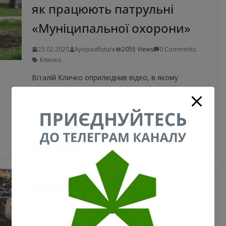
як працюють патрульні
«Муніципальної охорони»
23.02.2020
kyivpastfuture
2055 Views
0 Comments
Кличко
Віталій Кличко оприлюднив відео, в якому
показав, як працюють в комунальному
підприємстві «Муніципальна охорона». Мер Києва
Віталій Кличко опублікував на
Read More
ВАЖЛИВЕ
НОВИНИ
Київ готовий прийняти у