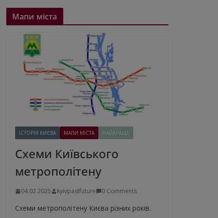
Мапи міста
ІСТОРІЯ КИЄВА
МАПИ МІСТА
НАЙКРАЩЕ
Схеми Київського
метрополітену
04.02.2025
kyivpastfuture
0 Comments
Схеми метрополітену Києва різних років.