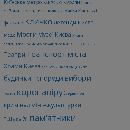
Київське метро
Київські мурали
Київські
Київські
райони та місцевості
Київські ринки
Кличко
Легенди Києва
фонтани
Мости
Музеї Києва
Мода
Міські
годинники
Російсько-українська війна
Сінний ринок
Транспорт міста
Театри
Храми Києва
Хрещатик
Цікаві місця Києва
вибори
будинки і споруди
коронавірус
вулиці
криминал
міні-скульптурки
кримінал
пам'ятники
"Шукай"