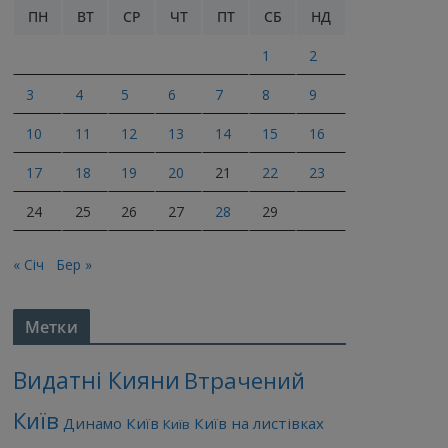
ПН
ВТ
СР
ЧТ
ПТ
СБ
НД
1
2
3
4
5
6
7
8
9
10
11
12
13
14
15
16
17
18
19
20
21
22
23
24
25
26
27
28
29
« Січ
Бер »
Метки
Видатні Кияни
Втрачений
Київ
Динамо Київ
Київ на листівках
Київ