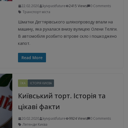
22.02.2020
kyivpastfuture
2415 Views
0 Comments
Транспорт міста
Шматки Дегтярівського шляхопроводу впали на
машину, яка рухалася внизу вулицею Олени Теліги.
В автомобіля розбито вітрове скло і пошкоджено
капот.
Read More
ЇЖА
ІСТОРІЯ КИЄВА
Київський торт. Історія та
цікаві факти
20.02.2020
kyivpastfuture
9924 Views
0 Comments
Легенди Києва