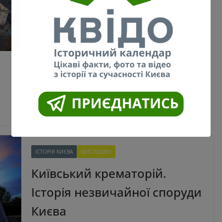
власність міста Гостинний
двір
22.02.2020
kyivpastfuture
2460 Views
0 Comments
Місто готове прийняти Гостинний двір у власність
і використовувати його як заклад культури. Про
це повідомляю «Вечірній Київ» з посиланням
Read More
ІСТОРІЯ КИЄВА
МИСТЕЦТВО
Київський крематорій.
Історія незвичайної споруди
Києва