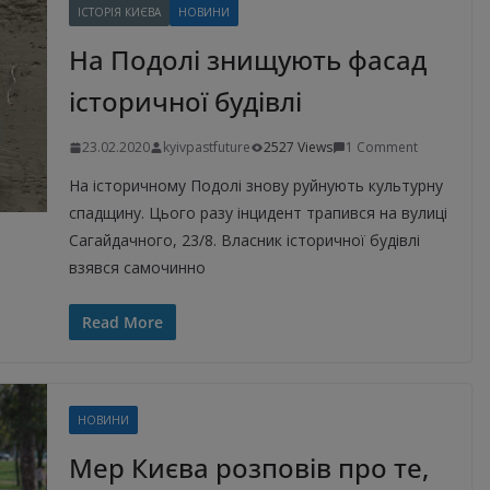
ІСТОРІЯ КИЄВА
НОВИНИ
На Подолі знищують фасад
історичної будівлі
23.02.2020
kyivpastfuture
2527 Views
1 Comment
На історичному Подолі знову руйнують культурну
спадщину. Цього разу інцидент трапився на вулиці
Сагайдачного, 23/8. Власник історичної будівлі
взявся самочинно
Read More
НОВИНИ
Мер Києва розповів про те,