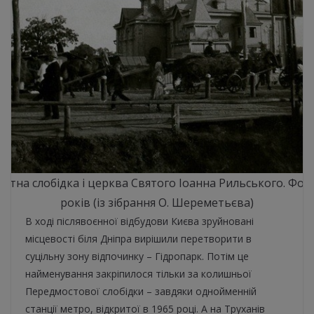
стна слобідка і церква Святого Іоанна Рильського. Фот
років (із зібрання О. Шереметьєва)
В ході післявоєнної відбудови Києва зруйновані
місцевості біля Дніпра вирішили перетворити в
суцільну зону відпочинку – Гідропарк. Потім це
найменування закріпилося тільки за колишньої
Передмостової слобідки – завдяки однойменній
станції метро, відкритої в 1965 році. А на Труханів