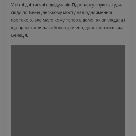
У літні дні тисячі відвідувачів Гідропарку снують туди-
сюди по Венеціанському мосту над однойменної
протокою, але мало кому тепер відомо, як виглядала і
що представляла собою втрачена, довоєнна київська
Венеція.