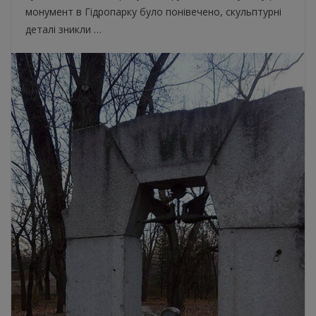
монумент в Гідропарку було понівечено, скульптурні
деталі зникли …