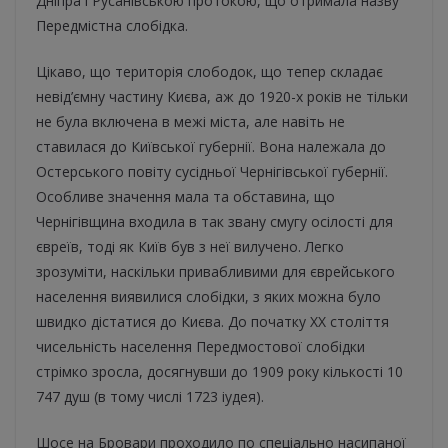
Дніпра і Русанівською протокою, що отримала назву
Передмістна слобідка.
Цікаво, що територія слободок, що тепер складає
невід’ємну частину Києва, аж до 1920-х років не тільки
не була включена в межі міста, але навіть не
ставилася до Київської губернії. Вона належала до
Остерського повіту сусідньої Чернігівської губернії.
Особливе значення мала та обставина, що
Чернігівщина входила в так звану смугу осілості для
євреїв, тоді як Київ був з неї вилучено. Легко
зрозуміти, наскільки привабливими для єврейського
населення виявилися слобідки, з яких можна було
швидко дістатися до Києва. До початку ХХ століття
чисельність населення Передмостової слобідки
стрімко зросла, досягнувши до 1909 року кількості 10
747 душ (в тому числі 1723 іудея).
Шосе на Бровари проходило по спеціально насипаної