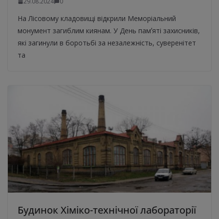
29.08.2024
0
На Лісовому кладовищі відкрили Меморіальний
монумент загиблим киянам. У День памʼяті захисників,
які загинули в боротьбі за незалежність, суверенітет
та
Будинок Хіміко-технічної лабораторії