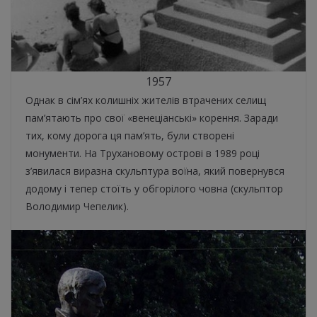
1957
Однак в сім’ях колишніх жителів втрачених селищ
пам’ятають про свої «венеціанські» корення. Заради
тих, кому дорога ця пам’ять, були створені
монументи. На Трухановому острові в 1989 році
з’явилася виразна скульптура воїна, який повернувся
додому і тепер стоїть у обгорілого човна (скульптор
Володимир Чепелик).