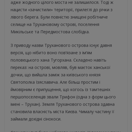
адже жодного цілого моста не залишилося. Тоді ж
нацисти «зачистили» території, прилеглі до річки з
лівого берега. Були повністю знищені робітниче
селище на Трухановому острові, поселення
Микільське та Передмостова слобідка.
З приводу назви Труханового острова існує давня
версія, що нібито воно пов’язане з ім’ям
половецького хана Тугорхана. Складено навіть
переказ: на острові, мовляв, був маєток ханської
дочки, що вийшла заміж за київського князя
Святополка Ізяславича. Але більш простим і
ймовірним є припущення, що когось із тамтешніх
першопоселенців звали Трифон (одна з форм цього
імені – Трухан). Земля Труханового острова здавна
становила власність міста Києва. Чималу частину її
займали дохідні сінокоси.