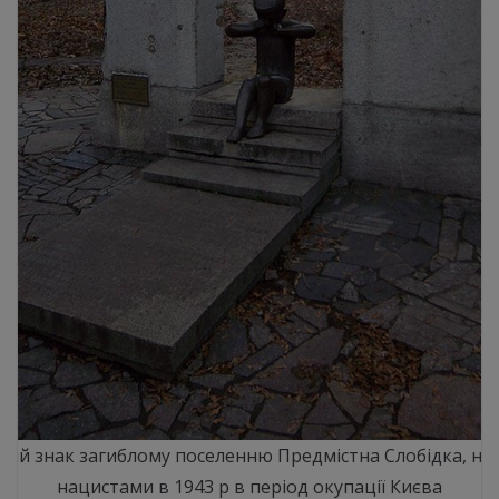
ний знак загиблому поселенню Предмістна Слобідка, н
нацистами в 1943 р в період окупації Києва