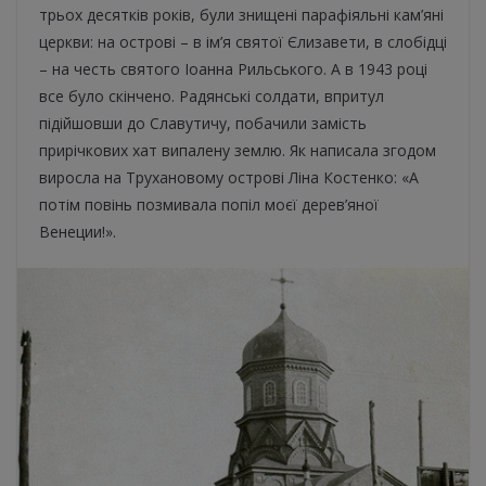
трьох десятків років, були знищені парафіяльні кам’яні
церкви: на острові – в ім’я святої Єлизавети, в слобідці
– на честь святого Іоанна Рильського. А в 1943 році
все було скінчено. Радянські солдати, впритул
підійшовши до Славутичу, побачили замість
прирічкових хат випалену землю. Як написала згодом
виросла на Трухановому острові Ліна Костенко: «А
потім повінь позмивала попіл моєї дерев’яної
Венеции!».