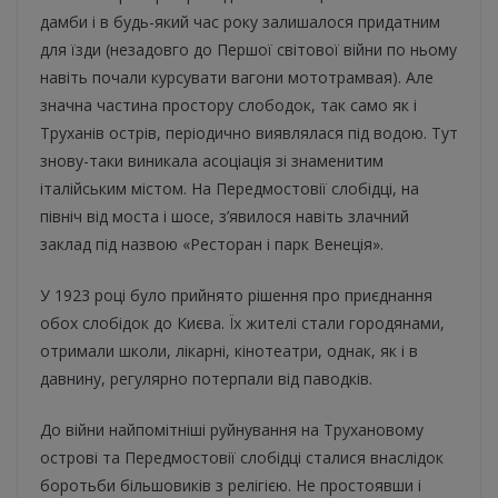
дамби і в будь-який час року залишалося придатним
для їзди (незадовго до Першої світової війни по ньому
навіть почали курсувати вагони мототрамвая). Але
значна частина простору слободок, так само як і
Труханів острів, періодично виявлялася під водою. Тут
знову-таки виникала асоціація зі знаменитим
італійським містом. На Передмостовії слобідці, на
північ від моста і шосе, з’явилося навіть злачний
заклад під назвою «Ресторан і парк Венеція».
У 1923 році було прийнято рішення про приєднання
обох слобідок до Києва. Їх жителі стали городянами,
отримали школи, лікарні, кінотеатри, однак, як і в
давнину, регулярно потерпали від паводків.
До війни найпомітніші руйнування на Трухановому
острові та Передмостовії слобідці сталися внаслідок
боротьби більшовиків з релігією. Не простоявши і