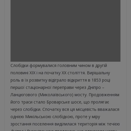
Слобідки формувалися головним чином в другій
половині XIX і на початку ХХ століття. Вирішальну
роль в їх розвитку відіграло відкриття в 1853 році
першої стаціонарної переправи через Дніпро –
Ланцюгового (Миколаївського) мосту. Продовженням
його траси стало Броварське шосе, що пролягає
через слобідки. Спочатку вся ця місцевість вважалася
однією Микільською слобідкою, проте у міру
зростання поселення виділилася територія між течією