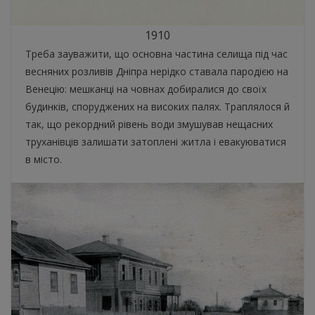
1910
Треба зауважити, що основна частина селища під час
весняних розливів Дніпра нерідко ставала пародією на
Венецію: мешканці на човнах добиралися до своїх
будинків, споруджених на високих палях. Траплялося й
так, що рекордний рівень води змушував нещасних
труханівців залишати затоплені житла і евакуюватися
в місто.