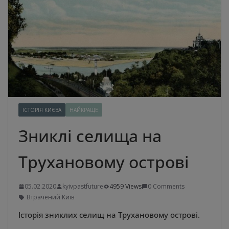
ІСТОРІЯ КИЄВА
НАЙКРАЩЕ
Зниклі селища на
Трухановому острові
05.02.2020
kyivpastfuture
4959 Views
0 Comments
Втрачений Київ
Історія зниклих селищ на Трухановому острові.