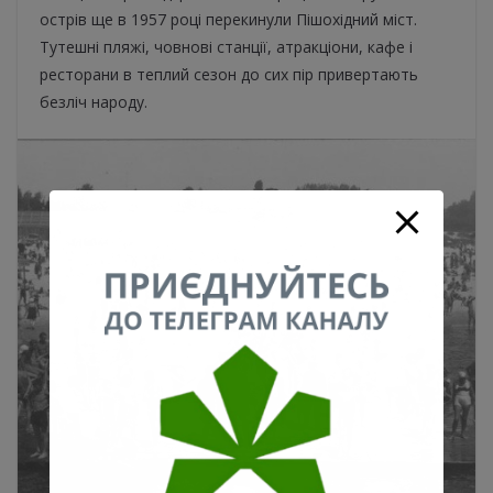
острів ще в 1957 році перекинули Пішохідний міст.
Тутешні пляжі, човнові станції, атракціони, кафе і
ресторани в теплий сезон до сих пір привертають
безліч народу.