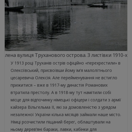
оплена вулиця Труханового острова. З листівки 1910-х р
У 1913 році Труханів острів офіційно «перехрестили» в
Олексіївський, присвоївши йому ім’я малолітнього
цесаревича Олексія. Але перейменування не встигло
прижитися – вже в 1917-му династія Романових
втратила престолу. А в 1918-му тут намітили собі
місце для відпочинку німецькі офіцери і солдати з армії
кайзера Вільгельма II, які за домовленістю з урядом
незалежної України кілька місяців займали наше місто.
Німці розчистили піщаний берег, облаштували на
ньому дерев’яні бараки, лавки, кабінки для