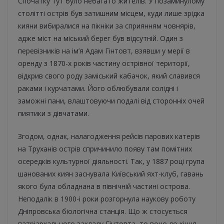
Спочатку тут було небагато жителів. У позаминулому
столітті острів був затишним місцем, куди лише зрідка
кияни вибиралися на пікніки за сприянням човнярів,
адже міст на міський берег був відсутній. Один з
перевізників на ім’я Адам Гінтовт, взявши у мерії в
оренду з 1870-х років частину острівної території,
відкрив свого роду заміський кабачок, який славився
раками і курчатами. Його облюбували солідні і
заможні пани, влаштовуючи подалі від сторонніх очей
пиятики з дівчатами.
Згодом, однак, налагодження рейсів парових катерів
на Труханів острів спричинило появу там помітних
осередків культурної діяльності. Так, у 1887 році група
шанованих киян заснувала Київський яхт-клуб, гавань
якого була обладнана в північній частині острова.
Неподалік в 1900-і роки розгорнула наукову роботу
Дніпровська біологічна станція. Що ж стосується
патріархального закладу Гінтовта, то воно до кінця