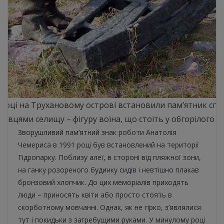
 році на Трухановому острові встановили пам’ятник сп
ерівцями селищу – фігуру воїна, що стоїть у обгорілого ч
Зворушливий пам’ятний знак роботи Анатолія
Чемериса в 1991 році був встановлений на території
Гідропарку. Поблизу алеї, в стороні від пляжної зони,
на ганку розореного будинку сидів і невтішно плакав
бронзовий хлопчик. До цих меморіалів приходять
люди – приносять квіти або просто стоять в
скорботному мовчанні. Однак, як не гірко, з’являлися
тут і покидьки з загребущими руками. У минулому році