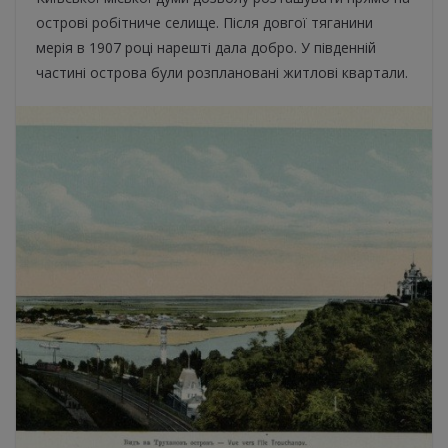
острові робітниче селище. Після довгої тяганини
мерія в 1907 році нарешті дала добро. У південній
частині острова були розплановані житлові квартали.