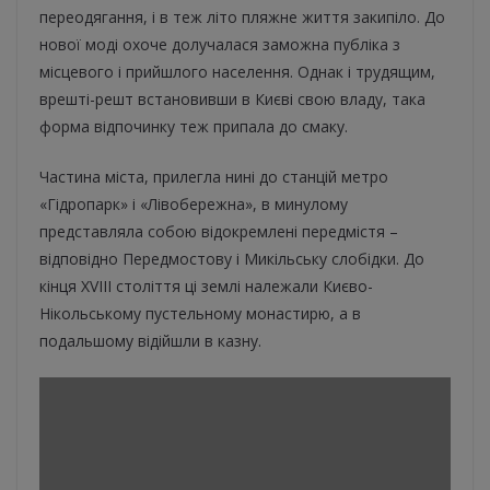
переодягання, і в теж літо пляжне життя закипіло. До
нової моді охоче долучалася заможна публіка з
місцевого і прийшлого населення. Однак і трудящим,
врешті-решт встановивши в Києві свою владу, така
форма відпочинку теж припала до смаку.
Частина міста, прилегла нині до станцій метро
«Гідропарк» і «Лівобережна», в минулому
представляла собою відокремлені передмістя –
відповідно Передмостову і Микільську слобідки. До
кінця XVIII століття ці землі належали Києво-
Нікольському пустельному монастирю, а в
подальшому відійшли в казну.