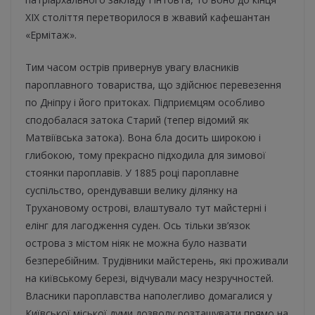
XIX століття перетворилося в жвавий кафешантан
«Ермітаж».
Тим часом острів привернув увагу власників
пароплавного товариства, що здійснює перевезення
по Дніпру і його притоках. Підприємцям особливо
сподобалася затока Старий (тепер відомий як
Матвіївська затока). Вона бла досить широкою і
глибокою, тому прекрасно підходила для зимової
стоянки пароплавів. У 1885 році пароплавне
суспільство, орендувавши велику ділянку на
Трухановому острові, влаштувало тут майстерні і
елінг для лагодження суден. Ось тільки зв’язок
острова з містом ніяк не можна було назвати
безперебійним. Трудівники майстерень, які проживали
на київському березі, відчували масу незручностей.
Власники пароплавства наполегливо домагалися у
Київської міської думи дозволу розташувати прямо на