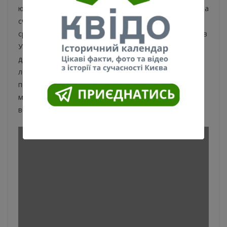
юбилея. Предполагалось, что все расходы покроют за
счет республиканского бюджета. Однако поскольку
средств не хватало, 7 декабря 1981 Совет Министров
УССР принял постановление о проведении
дополнительного выпуска денежно-вещевой
лотереи. Планировалось с 10,5 миллиона рублей,
полученных от продажи лотерейных билетов, 3
миллиона 675 тысяч привлечь на финансирование
всех запланированных мероприятий.