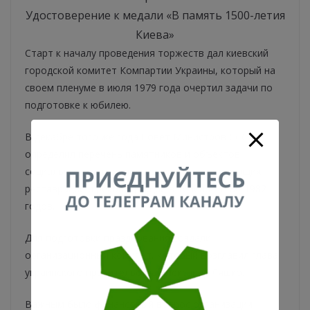
Удостоверение к медали «В память 1500-летия
Киева»
Старт к началу проведения торжеств дал киевский
городской комитет Компартии Украины, который на
своем пленуме в июля 1979 года очертил задачи по
подготовке к юбилею.
В декабре того же года Совет Министров СССР
определил перечень памятников и объектов
социально-культурного назначения, подлежащих
реставрации и реконструкции в течение 1980-1982
годов.
Для подготовки празднования создали
организационный комитет, который возглавил глава
украинского правительства Александр Ляшко.
Важным было финансовый вопрос организации