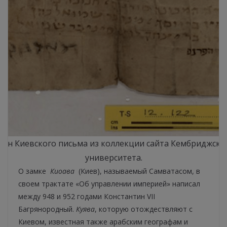
кан Киевского письма из коллекции сайта Кембриджско
университета.
О замке
Киоава
(Киев), называемый Самватасом, в
своем трактате «Об управлении империей» написал
между 948 и 952 годами Константин VII
Багрянородный.
Куява
, которую отождествляют с
Киевом, известная также арабским географам и