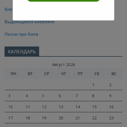
Киевские мосты
Выдающиеся киевляне
Песни про Киев
КАЛЕНДАРЬ
Август 2026
ПН
ВТ
СР
ЧТ
ПТ
СБ
ВС
1
2
3
4
5
6
7
8
9
10
11
12
13
14
15
16
17
18
19
20
21
22
23