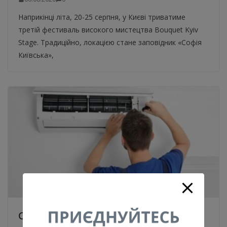
Наприкінці літа, 20-25 серпня, у Києві триватиме
третій фестиваль високого мистецтва Bouquet Kyiv
Stage. Традиційно, локацією стане заповідник «Софія
Київська»,
Обслуговування та ремонт