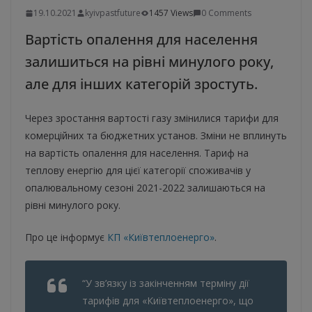
19.10.2021
kyivpastfuture
1457 Views
0 Comments
Вартість опалення для населення
залишиться на рівні минулого року,
але для інших категорій зростуть.
Через зростання вартості газу змінилися тарифи для
комерційних та бюджетних установ. Зміни не вплинуть
на вартість опалення для населення. Тариф на
теплову енергію для цієї категорії споживачів у
опалювальному сезоні 2021-2022 залишаються на
рівні минулого року.
Про це інформує
КП «Київтеплоенерго»
.
“У зв’язку із закінченням терміну дії
тарифів для «Київтеплоенерго», що