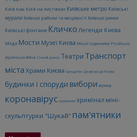
Київське метро
Київські
Київ
Київ на листівках
Київ
мурали
Київські райони та місцевості
Київські ринки
Кличко
Легенди Києва
Київські фонтани
Мости
Музеї Києва
Мода
Міські годинники
Російсько-
Транспорт
Театри
українська війна
Сінний ринок
міста
Храми Києва
Хрещатик
Цікаві місця Києва
вибори
будинки і споруди
вулиці
коронавірус
міні-
кримінал
криминал
пам'ятники
скульптурки "Шукай"