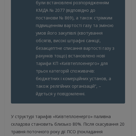
були встановлені розпорядженням
КМДА № 2077 (відповідно до
постанови № 869), а також стрімким
підвищенням вартості газу та зміною
умов його закупівлі (квотування
обсягів, високі штрафні санкції,
безакцептне списання вартості газу з
рахунків тощо) встановлено нові
тарифи КП «Київтеплоенерго» для
трьох категорій споживачів:
бюджетних і комерційних установ, а
також релігійних організацій”, –
йдеться у повідомленні.
У структурі тарифів «Київтеплоенерго» паливна
складова становить близько 80%. Після скасування 20
травня поточного року дії ПСО (покладання