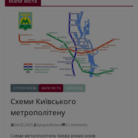
Мапи міста
ІСТОРІЯ КИЄВА
МАПИ МІСТА
НАЙКРАЩЕ
Схеми Київського
метрополітену
04.02.2025
kyivpastfuture
0 Comments
Схеми метрополітену Києва різних років.