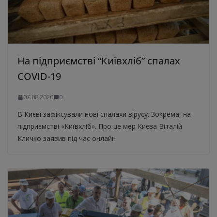
На підприємстві “Київхліб” спалах
COVID-19
07.08.2020
0
В Києві зафіксували нові спалахи вірусу. Зокрема, на
підприємстві «Київхліб». Про це мер Києва Віталій
Кличко заявив під час онлайн