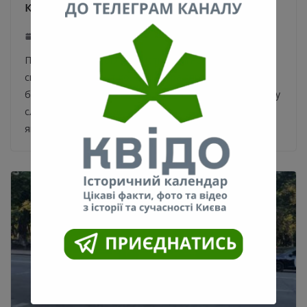
кондиціонера: що потрібно знати
05.08.2020
0
Профілактичний огляд, чистка, діагностика,
своєчасний ремонт кондиціонера сприяють
безперебійному функціонуванню і збільшенню терміну
служби приладу будь-якої марки. Кліматична техніка,
як