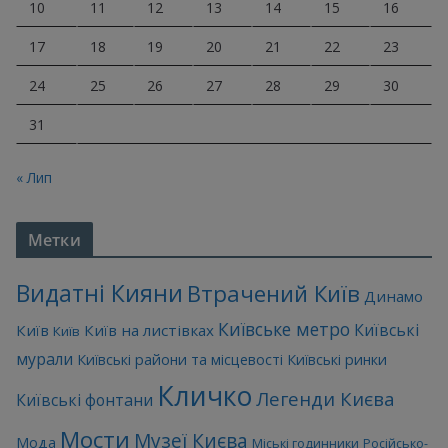
10
11
12
13
14
15
16
17
18
19
20
21
22
23
24
25
26
27
28
29
30
31
« Лип
Метки
Видатні Кияни
Втрачений Київ
Динамо
Київське метро
Київські
Київ
Київ на листівках
Київ
мурали
Київські райони та місцевості
Київські ринки
Кличко
Легенди Києва
Київські фонтани
Мости
Музеї Києва
Мода
Міські годинники
Російсько-