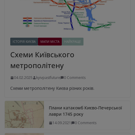
ІСТОРІЯ КИЄВА
МАПИ МІСТА
НАЙКРАЩЕ
Схеми Київського
метрополітену
04.02.2025
kyivpastfuture
0 Comments
Схеми метрополітену Києва різних років.
Плани катакомб Києво-Печерської
лаври 1745 року
14.09.2021
0 Comments