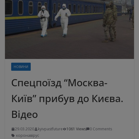
НОВИНИ
Спецпоїзд “Москва-
Київ” прибув до Києва.
Відео
29.03.2020
kyivpastfuture
1061 Views
0 Comments
коронавірус