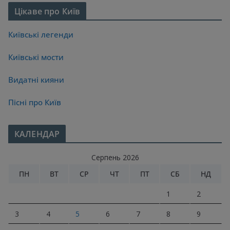
Цікаве про Київ
Київські легенди
Київські мости
Видатні кияни
Пісні про Київ
КАЛЕНДАР
Серпень 2026
ПН
ВТ
СР
ЧТ
ПТ
СБ
НД
1
2
3
4
5
6
7
8
9