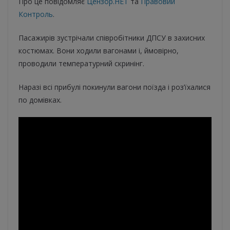
Про це повідомляє
Цензор.НЕТ
та
Правовий
Контроль
.
Пасажирів зустрічали співробітники ДПСУ в захисних
костюмах. Вони ходили вагонами і, ймовірно,
проводили температурний скринінг.
Наразі всі прибулі покинули вагони поїзда і роз’їхалися
по домівках.