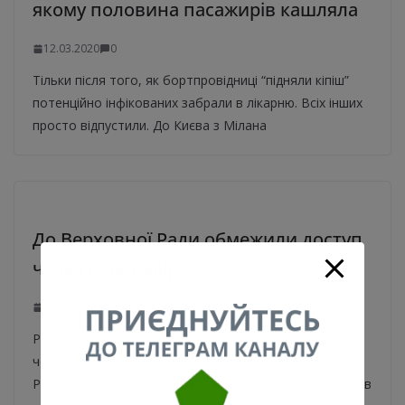
якому половина пасажирів кашляла
12.03.2020
0
Тільки після того, як бортпровідниці “підняли кіпіш”
потенційно інфікованих забрали в лікарню. Всіх інших
просто відпустили. До Києва з Мілана
До Верховної Ради обмежили доступ
через коронавірус
12.03.2020
0
Разумков закрив журналістам доступ у кулуари Ради
через коронавірус. Голова Верховної Ради Дмитро
Разумков через введення в Україні карантину підписав