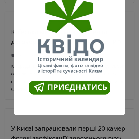
Київська міська рада розірвала
договори оренди з посольством РФ
12.03.2020
0
Київрада на засіданні 12 березня розірвала договори
оренди земельних ділянок для будівництва нових
приміщень посольства Російської Федерації на вулиці
Спаській,
У Києві запрацювали перші 20 камер
фотовідеофіксаціїї дорожнього руху