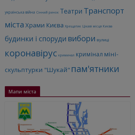
Транспорт
Театри
українська війна
Сінний ринок
міста
Храми Києва
Хрещатик
Цікаві місця Києва
вибори
будинки і споруди
вулиці
коронавірус
міні-
кримінал
криминал
пам'ятники
скульптурки "Шукай"
Мапи міста