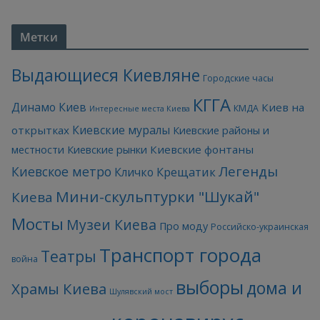
Метки
Выдающиеся Киевляне
Городские часы
КГГА
Динамо Киев
Киев на
КМДА
Интересные места Киева
Киевские муралы
открытках
Киевские районы и
Киевские фонтаны
местности
Киевские рынки
Легенды
Киевское метро
Кличко
Крещатик
Мини-скульптурки "Шукай"
Киева
Мосты
Музеи Киева
Про моду
Российско-украинская
Транспорт города
Театры
война
выборы
дома и
Храмы Киева
Шулявский мост