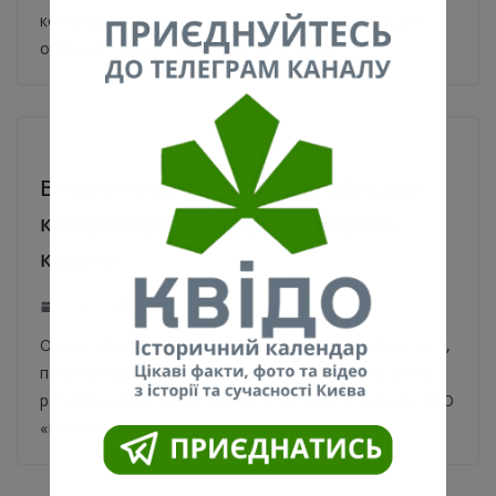
которое позже разместили в Instagram Пока одни
отмечали Пасху с близкими на природе
В гостинице «Днепр», где обещали
киберспорт, планируют открыть
казино
30.04.2021
0
Отель «Днепр», где Кохановский обещал киберспорт,
попросил разрешение открыть казино. Комиссия по
регулированию азартных игр и лотерей отказала ОАО
«Гостиница»