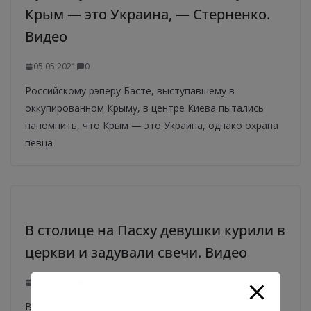
Крым — это Украина, — Стерненко.
Видео
05.05.2021
0
Российскому рэперу Басте, выступавшему в
оккупированном Крыму, в центре Киева пытались
напомнить, что Крым — это Украина, однако охрана
певца
В столице на Пасху девушки курили в
церкви и задували свечи. Видео
03.05.2021
0
Все свои действия девушки записывали на видео,