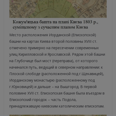
Место расположения Иорданской (Епископской)
башни на картах Киева второй половины XVIII ст.
отмечено примерно на пересечении современных
улиц Кирилловской и Ярославской. Рядом этой башни
на Глубочице был мост (переправа), от которого
начинался путь, ведущий в северном направлении: к
Плоской слободе (расположенной под г.Щекавицей),
Иорданскому монастырю (расположенному под
г.Юрковицей) и дальше – на Вышгород. В первой
половине XVII ст. Епископская башня была въездом в
Епископский городок – часть Подола,
принадлежавшую киевским католическим епископам.