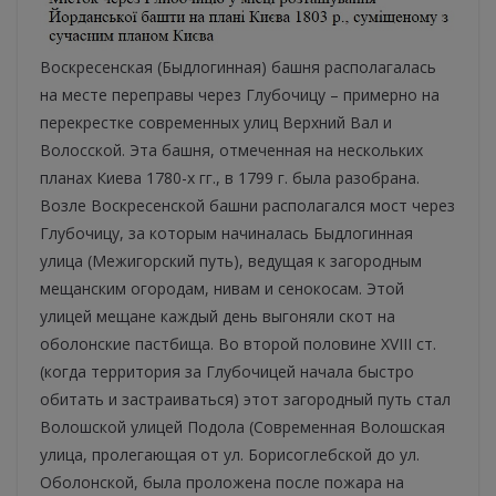
Воскресенская (Быдлогинная) башня располагалась
на месте переправы через Глубочицу – примерно на
перекрестке современных улиц Верхний Вал и
Волосской. Эта башня, отмеченная на нескольких
планах Киева 1780-х гг., в 1799 г. была разобрана.
Возле Воскресенской башни располагался мост через
Глубочицу, за которым начиналась Быдлогинная
улица (Межигорский путь), ведущая к загородным
мещанским огородам, нивам и сенокосам. Этой
улицей мещане каждый день выгоняли скот на
оболонские пастбища. Во второй половине XVIII ст.
(когда территория за Глубочицей начала быстро
обитать и застраиваться) этот загородный путь стал
Волошской улицей Подола (Современная Волошская
улица, пролегающая от ул. Борисоглебской до ул.
Оболонской, была проложена после пожара на