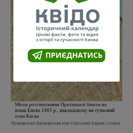
Проварская (Броварская или Спасская) башня стояла.