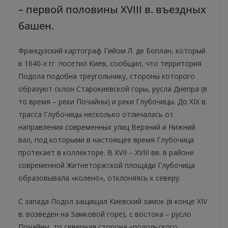
– первой половины XVIІI в. въездных
башен.
Французский картограф Гийом Л. де Боплан, который
в 1640-х гг. посетил Киев, сообщил, что территория
Подола подобна треугольнику, стороны которого
образуют склон Старокиевской горы, русла Днепра (в
то время – реки Почайны) и реки Глубочицы. До XIX в.
трасса Глубочицы несколько отличалась от
направления современных улиц Верхний и Нижний
вал, под которыми в настоящее время Глубочица
протекает в коллекторе. В XVII – XVIІI вв. в районе
современной Житнеторжской площади Глубочица
образовывала «колено», отклоняясь к северу.
С запада Подол защищал Киевский замок (в конце XIV
в. возведен на Замковой горе), с востока – русло
Почайны, то северная сторона «подольского