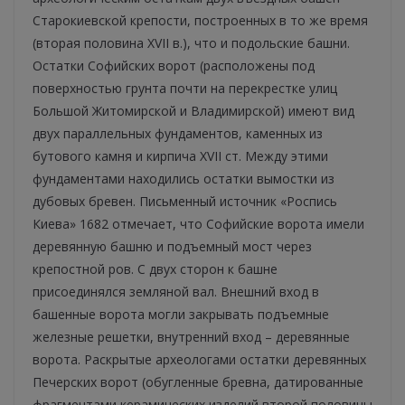
Старокиевской крепости, построенных в то же время
(вторая половина XVII в.), что и подольские башни.
Остатки Софийских ворот (расположены под
поверхностью грунта почти на перекрестке улиц
Большой Житомирской и Владимирской) имеют вид
двух параллельных фундаментов, каменных из
бутового камня и кирпича XVII ст. Между этими
фундаментами находились остатки вымостки из
дубовых бревен. Письменный источник «Роспись
Киева» 1682 отмечает, что Софийские ворота имели
деревянную башню и подъемный мост через
крепостной ров. С двух сторон к башне
присоединялся земляной вал. Внешний вход в
башенные ворота могли закрывать подъемные
железные решетки, внутренний вход – деревянные
ворота. Раскрытые археологами остатки деревянных
Печерских ворот (обугленные бревна, датированные
фрагментами керамических изделий второй половины