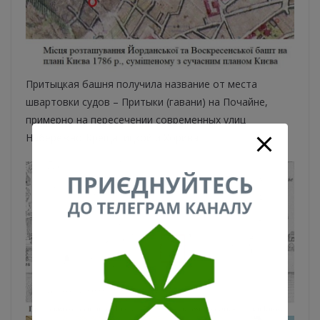
Притыцкая башня получила название от места
швартовки судов – Притыки (гавани) на Почайне,
примерно на пересечении современных улиц
Набережно-Крещатицкой и Хорива