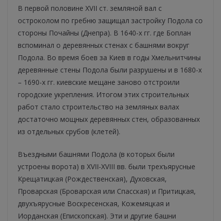
В первой половине ХVІІ ст. земляной вал с
остроколом по гребню защищал застройку Подола со
стороны Почайны (Днепра). В 1640-х гг. где Боплан
вспоминал о деревянных стенах с башнями вокруг
Подола. Во время боев за Киев в годы Хмельнитчины
деревянные стены Подола были разрушены и в 1680-х
– 1690-х гг. киевские мещане заново отстроили
городские укрепления. Итогом этих строительных
работ стало строительство на земляных валах
достаточно мощных деревянных стен, образованных
из отдельных срубов (клетей).
Въездными башнями Подола (в которых были
устроены ворота) в XVII-XVIІI вв. были трехъярусные
Крещатицкая (Рождественская), Духовская,
Проварская (Броварская или Спасская) и Притицкая,
двухъярусные Воскресенская, Кожемяцкая и
Иорданская (Епископская). Эти и другие башни