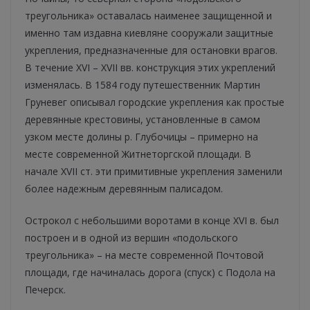
треугольника» оставалась наименее защищенной и
именно там издавна киевляне сооружали защитные
укрепления, предназначенные для остановки врагов.
В течение XVI – XVII вв. конструкция этих укреплений
изменялась. В 1584 году путешественник Мартин
Груневег описывал городские укрепления как простые
деревянные крестовины, установленные в самом
узком месте долины р. Глубочицы – примерно на
месте современной Житнеторгской площади. В
начале ХVІІ ст. эти примитивные укрепления заменили
более надежным деревянным палисадом.
Острокол с небольшими воротами в конце XVI в. был
построен и в одной из вершин «подольского
треугольника» – на месте современной Почтовой
площади, где начиналась дорога (спуск) с Подола на
Печерск.