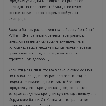
городская улица, начинающаяся от рыночной
площади. Направление этой улицы частично
соответствует трассе современной улицы
Сковороды.
Ворота башен, расположенных на берегу Почайны (в
XVIII в. – Днепра) вели к речным переправам, к
киевской гавани и к складским помещениям, в
которых киевские мещане и купцы хранили товары,
привозимые в город по воде, в частности
строительную древесину.
Крещатицкая башня стояла в районе современной
Почтовой площади. Там располагался въезд на
Подол и начиналась одна из самых больших
городских улиц – Крещатицкая (Рождественская),
которая соединяла Крещатицкую (Рождественскую) и
Иорданские башни. От Крещатичных врат также
начинался путь на Печерск.