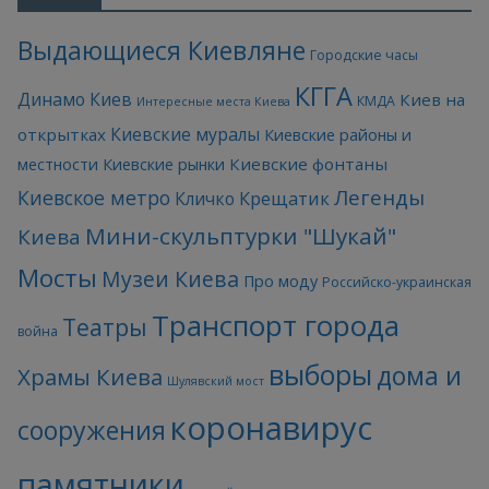
Выдающиеся Киевляне
Городские часы
КГГА
Динамо Киев
Киев на
КМДА
Интересные места Киева
Киевские муралы
открытках
Киевские районы и
Киевские фонтаны
местности
Киевские рынки
Легенды
Киевское метро
Кличко
Крещатик
Мини-скульптурки "Шукай"
Киева
Мосты
Музеи Киева
Про моду
Российско-украинская
Транспорт города
Театры
война
выборы
дома и
Храмы Киева
Шулявский мост
коронавирус
сооружения
памятники