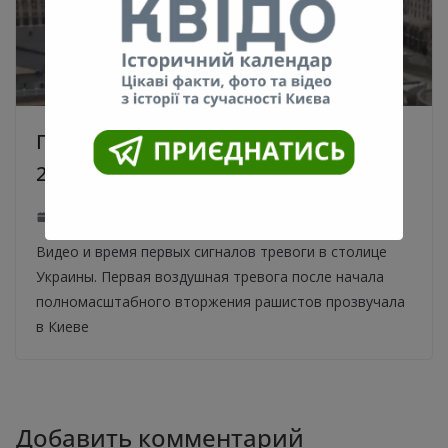
Первая воздушная тревога в Киеве
24.02.2022 года. Видео
24.02.2025
0
Видео и время первых сигналов тревоги в столице
Украины. Первая воздушная тревога после начала
полномасштабного вторжения рашистов прозвучала
в Киеве
Добавить комментарий