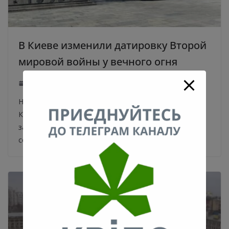
В Киеве изменили датировку Второй
мировой войны у вечного огня
14.03.2025
0
На входящей группе в Мемориал вечной славы в
Киеве исправили датировку Второй мировой войны,
заменив цифры 1941-1945, соответствовавшие
советской исторической