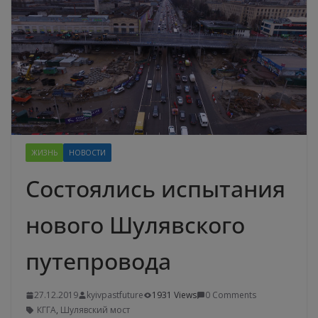
ЖИЗНЬ
НОВОСТИ
Состоялись испытания
нового Шулявского
путепровода
27.12.2019
kyivpastfuture
1931 Views
0 Comments
КГГА
,
Шулявский мост