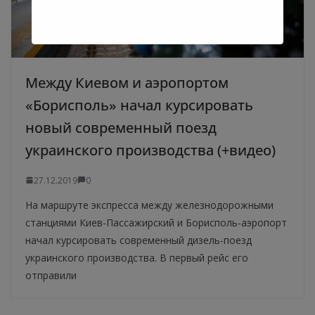
Между Киевом и аэропортом
«Борисполь» начал курсировать
новый современный поезд
украинского производства (+видео)
27.12.2019
0
На маршруте экспресса между железнодорожными
станциями Киев-Пассажирский и Борисполь-аэропорт
начал курсировать современный дизель-поезд
украинского производства. В первый рейс его
отправили