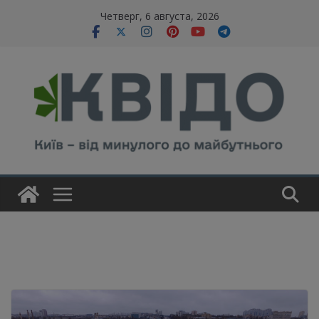
Skip
modal-check
Четверг, 6 августа, 2026
to
content