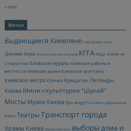
« Июл
Метки
Выдающиеся Киевляне
Городские часы
КГГА
Динамо Киев
Киев на
КМДА
Интересные места Киева
Киевские муралы
открытках
Киевские районы и
Киевские фонтаны
местности
Киевские рынки
Легенды
Киевское метро
Кличко
Крещатик
Мини-скульптурки "Шукай"
Киева
Мосты
Музеи Киева
Про моду
Российско-украинская
Транспорт города
Театры
война
выборы
дома и
Храмы Киева
Шулявский мост