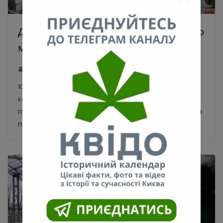
Дуб-долгожитель против Шулявского
моста. Кто кого?
27.12.2019
Киевляне встревожены судьбой дуба-долгожителя,
который растет возле нового Шулявского
путепровода. Как сообщает сайт «Сегодня», с дерева
подозрительно сняли охранную табличку,