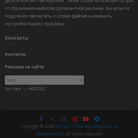
делать контент интереснее. Также cookie используются для
отображения наиболее релевантной рекламы. Вы можете
подробнее
прочитать о cookie-файлах
и изменить
настройки вашего браузера.
Контакты
Контакты
Реклама на сайте
Выбрать
язык
Хостинг —
HOSTiQ
Copyright © 2026
КВІДО | Київ від минулого до
майбутнього
. All rights reserved.