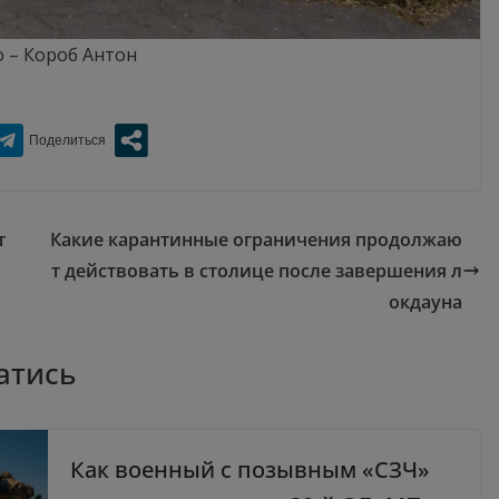
 – Короб Антон
т
Какие карантинные ограничения продолжаю
т действовать в столице после завершения л
окдауна
атись
Как военный с позывным «СЗЧ»