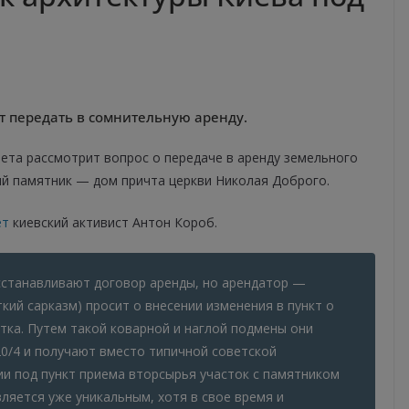
ят передать в сомнительную аренду.
ета рассмотрит вопрос о передаче в аренду земельного
ый памятник — дом причта церкви Николая Доброго.
ет
киевский активист Антон Короб.
сстанавливают договор аренды, но арендатор —
кий сарказм) просит о внесении изменения в пункт о
ка. Путем такой коварной и наглой подмены они
20/4 и получают вместо типичной советской
и под пункт приема вторсырья участок с памятником
вляется уже уникальным, хотя в свое время и