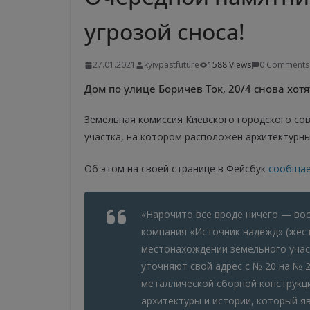
угрозой сноса!
27.01.2021
kyivpastfuture
1588 Views
0 Comments
Дом по улице Боричев Ток, 20/4 снова хот
Земельная комиссия Киевского городского сов
участка, на котором расположен архитектурн
Об этом на своей странице в Фейсбук
сообща
«Нарочито все вроде ничего — во
компания «Источник надежд» (жест
местонахождении земельного участ
уточняют свой адрес с № 20 на № 
металлической сборной конструкци
архитектуры и истории, который я