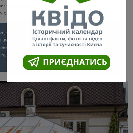
ника Доброникольской церкви И.Сухобруса в 1832
м с влиянием типичных проектов эпохи классицизма.
ец когда-то очень распространенного типа
уничтоженного. Дает представление о застройке Киева
овине 19 в. Этот дом попал в кадры многих известных
еве, в частности «Адьютант его превосходильства»,