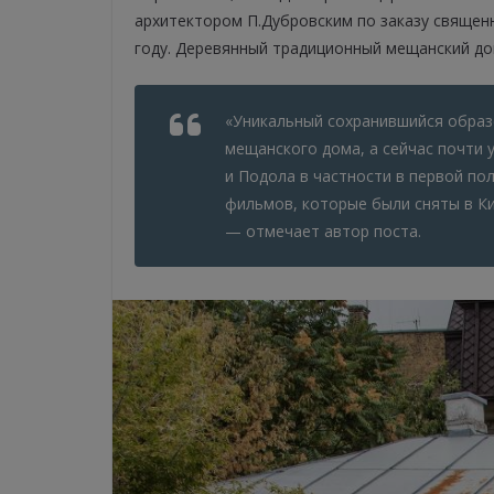
архитектором П.Дубровским по заказу священ
году. Деревянный традиционный мещанский до
«Уникальный сохранившийся образ
мещанского дома, а сейчас почти 
и Подола в частности в первой пол
фильмов, которые были сняты в Ки
— отмечает автор поста.