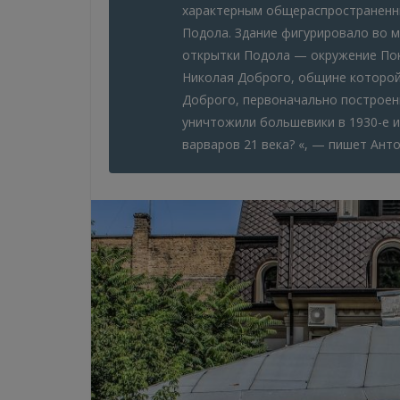
характерным общераспространенны
Подола. Здание фигурировало во 
открытки Подола — окружение Пок
Николая Доброго, общине которой
Доброго, первоначально построе
уничтожили большевики в 1930-е и
варваров 21 века? «, — пишет Анто