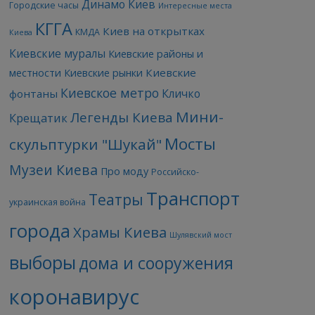
Динамо Киев
Городские часы
Интересные места
КГГА
Киев на открытках
КМДА
Киева
Киевские муралы
Киевские районы и
Киевские
местности
Киевские рынки
Киевское метро
Кличко
фонтаны
Мини-
Легенды Киева
Крещатик
Мосты
скульптурки "Шукай"
Музеи Киева
Про моду
Российско-
Транспорт
Театры
украинская война
города
Храмы Киева
Шулявский мост
выборы
дома и сооружения
коронавирус