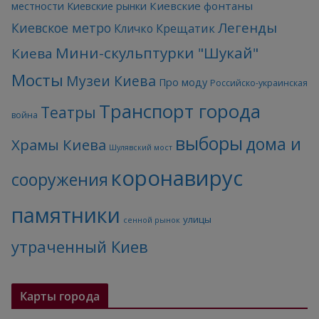
Киевские фонтаны
местности
Киевские рынки
Легенды
Киевское метро
Кличко
Крещатик
Мини-скульптурки "Шукай"
Киева
Мосты
Музеи Киева
Про моду
Российско-украинская
Транспорт города
Театры
война
выборы
дома и
Храмы Киева
Шулявский мост
коронавирус
сооружения
памятники
улицы
сенной рынок
утраченный Киев
Карты города