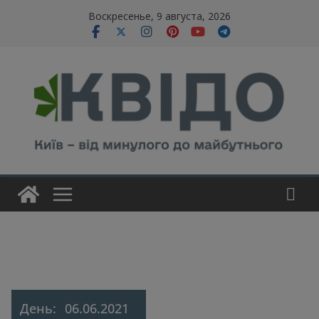
Skip
modal-check
Воскресенье, 9 августа, 2026
to
content
День:
06.06.2021