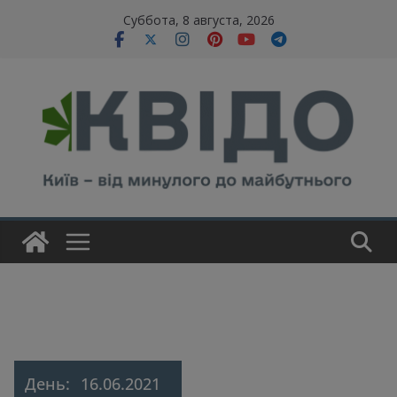
Skip
modal-check
Суббота, 8 августа, 2026
to
content
День:
16.06.2021