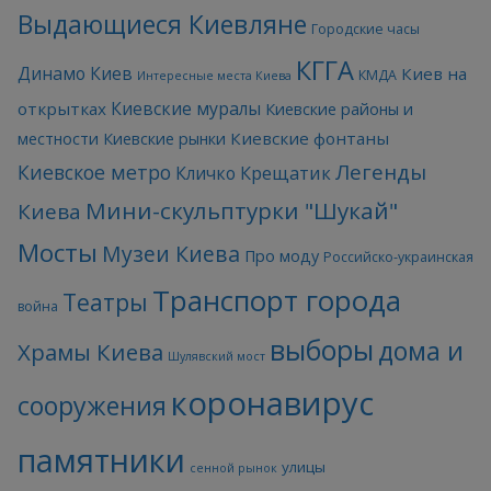
Выдающиеся Киевляне
Городские часы
КГГА
Динамо Киев
Киев на
КМДА
Интересные места Киева
Киевские муралы
открытках
Киевские районы и
Киевские фонтаны
местности
Киевские рынки
Легенды
Киевское метро
Кличко
Крещатик
Мини-скульптурки "Шукай"
Киева
Мосты
Музеи Киева
Про моду
Российско-украинская
Транспорт города
Театры
война
выборы
дома и
Храмы Киева
Шулявский мост
коронавирус
сооружения
памятники
улицы
сенной рынок