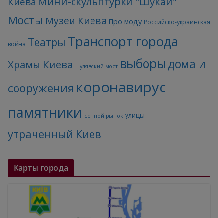
Мини-скульптурки "Шукай"
Киева
Мосты
Музеи Киева
Про моду
Российско-украинская
Транспорт города
Театры
война
выборы
дома и
Храмы Киева
Шулявский мост
коронавирус
сооружения
памятники
улицы
сенной рынок
утраченный Киев
Карты города