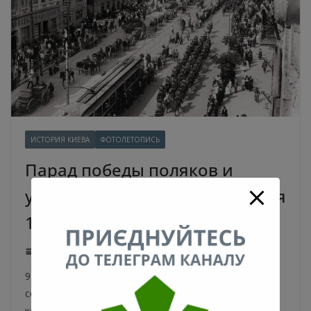
ИСТОРИЯ КИЕВА
ФОТОЛЕТОПИСЬ
Парад победы поляков и
украинцев на Крещатике 9 мая
1920 года
09.05.2020
kyivpastfuture
4340 Views
0 Comments
9 мая 1920 в Киеве на Крещатике состоялся
совместный парад польских солдат и войск УНР,
которые отметили освобождение столицы Украины