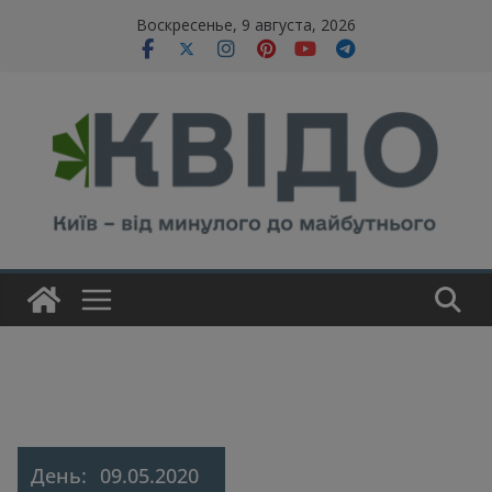
Skip
modal-check
Воскресенье, 9 августа, 2026
to
content
День:
09.05.2020