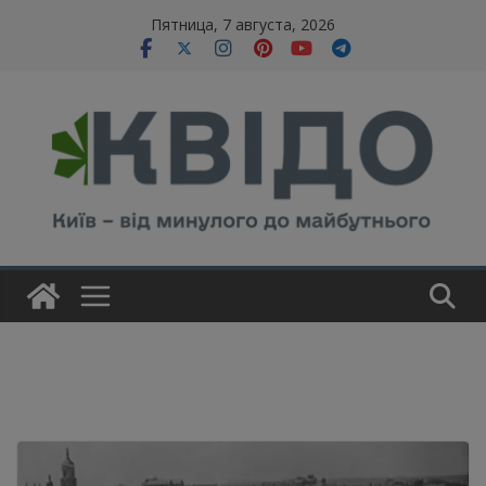
Skip
modal-check
Пятница, 7 августа, 2026
to
content