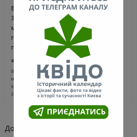
В столице в День Защитников и
Защитниц Украины открыли
мемориал «Небесный дозор» – в
память о погибших Героях-
пограничниках
01.10.2024
0
В новом сквере Героев-пограничников, открыли
мемориальную скульптуру «Небесный дозор». Мэр
Киева Виталий Кличко в День Защитников и
Защитниц Украины вместе
Добавить комментарий