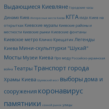
Выдающиеся Киевляне
Городские часы
КГГА
Динамо Киев
Киев на
КМДА
Интересные места Киева
Киевские муралы
открытках
Киевские районы и
Киевские фонтаны
местности
Киевские рынки
Легенды
Киевское метро
Кличко
Крещатик
Мини-скульптурки "Шукай"
Киева
Мосты
Музеи Киева
Про моду
Российско-украинская
Транспорт города
Театры
война
выборы
дома и
Храмы Киева
Шулявский мост
коронавирус
сооружения
памятники
улицы
сенной рынок