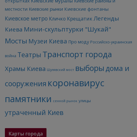
Киевские муралы
открытках
Киевские районы и
Киевские фонтаны
местности
Киевские рынки
Легенды
Киевское метро
Кличко
Крещатик
Мини-скульптурки "Шукай"
Киева
Мосты
Музеи Киева
Про моду
Российско-украинская
Транспорт города
Театры
война
выборы
дома и
Храмы Киева
Шулявский мост
коронавирус
сооружения
памятники
улицы
сенной рынок
утраченный Киев
Карты города