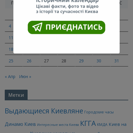
ПН
ВТ
СР
ЧТ
ПТ
СБ
ВС
1
2
3
4
5
6
7
8
9
10
11
12
13
14
15
16
17
18
19
20
21
22
23
24
25
26
27
28
29
30
31
« Апр
Июн »
Метки
Выдающиеся Киевляне
Городские часы
КГГА
Динамо Киев
Киев на
КМДА
Интересные места Киева