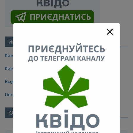
Интересное про Киев
Киевские легенды
Киевские мосты
Выдающиеся киевляне
Песни про Киев
КАЛЕНДАРЬ
Май 2020