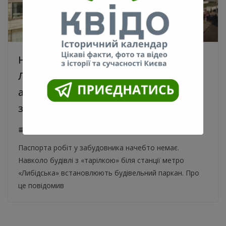
Навколо будівлі з “Тарілкою” на
Либідській встановили паркан,
активісти вважають, що будуть
зносити
27.07.2021
0
Паспорта робіт у забудовника начебто немає.
Навколо будівлі з «тарілкою» біля станції метро
«Либідська» встановлюють будівельний паркан. Про
це повідомив