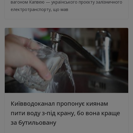
вагоном Капвею — українського проєкту залізничного
електротранспорту, що мав
Київводоканал пропонує киянам
пити воду з-під крану, бо вона краще
за бутильовану