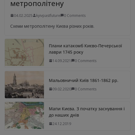
метрополітену
04.02.2025
kyivpastfuture
0 Comments
Схеми метрополітену Києва різних років.
Плани катакомб Києво-Печерської
лаври 1745 року
14.09.2021
0 Comments
Мальовничий Київ 1861-1862 рр.
09.02.2020
0 Comments
Мапи Києва. З початку заснування і
до наших днів
24.12.2019