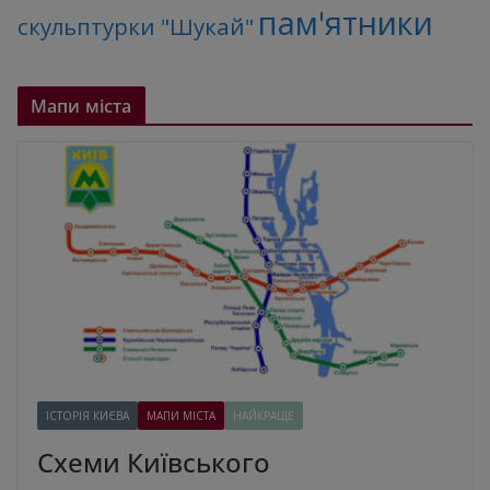
пам'ятники
скульптурки "Шукай"
Мапи міста
ІСТОРІЯ КИЄВА
МАПИ МІСТА
НАЙКРАЩЕ
Схеми Київського