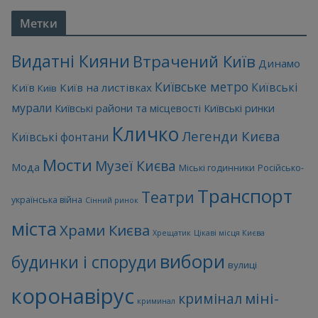
Метки
Видатні Кияни
Втрачений Київ
Динамо
Київське метро
Київські
Київ
Київ на листівках
Київ
мурали
Київські райони та місцевості
Київські ринки
Кличко
Легенди Києва
Київські фонтани
Мости
Музеї Києва
Мода
Міські годинники
Російсько-
Транспорт
Театри
українська війна
Сінний ринок
міста
Храми Києва
Хрещатик
Цікаві місця Києва
вибори
будинки і споруди
вулиці
коронавірус
міні-
кримінал
криминал