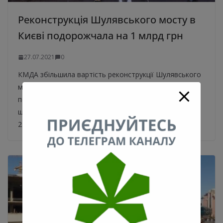
Реконструкція Шулявського мосту в
Києві подорожчала на 1 млрд грн
27.07.2021
0
КМДА збільшила вартість реконструкції Шулявського
мосту. Київська міська держадміністрація
перезатвердила проєкт реконструкції Шулявського
шляхопроводу. Відповідне розпорядження №1630 від
21 липня опубліковано