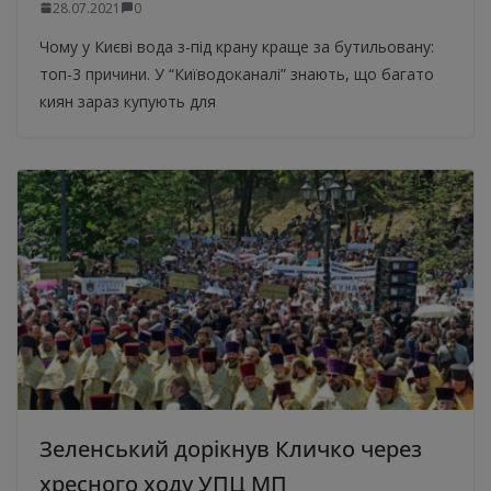
28.07.2021
0
Чому у Києві вода з-під крану краще за бутильовану:
топ-3 причини. У “Київодоканалі” знають, що багато
киян зараз купують для
Зеленський дорікнув Кличко через
хресного ходу УПЦ МП