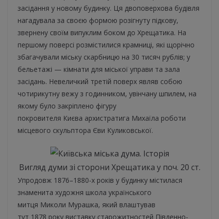
засідання у новому будинку. Ця двоповерхова будівля
нагадувала за своєю формою розігнуту підкову,
звернену своїм випуклим боком до Хрещатика. На
першому поверсі розмістилися крамниці, які щорічно
збагачували міську скарбницю на 30 тисяч рублів; у
бельетажі — кімнати для міської управи та зала
засідань. Невеличкий третій поверх являв собою
чотирикутну вежу з годинником, увінчану шпилем, на
якому було закріплено фігуру
покровителя Києва архистратига Михаїла роботи
місцевого скульптора Єви Куликовської.
Вигляд думи зі сторони Хрещатика у поч. 20 ст.
Упродовж 1876–1880-х років у будинку містилася
знаменита художня школа українського
митця Миколи Мурашка, який влаштував
тут 1878 року виставку старожитностей Південно-