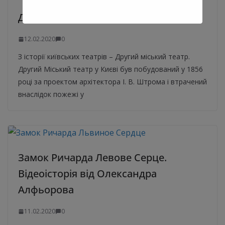
Другий Міський театр Києва. Історія
12.02.2020
0
З історії київських театрів – Другий міський театр.
Другий Міський театр у Києві був побудований у 1856
році за проектом архітектора І. В. Штрома і втрачений
внаслідок пожежі у
Замок Ричарда Левове Серце.
Відеоісторія від Олександра
Алфьорова
11.02.2020
0