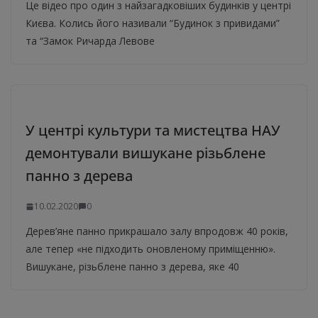
Це відео про один з найзагадковіших будинків у центрі
Києва. Колись його називали “Будинок з привидами”
та “Замок Ричарда Левове
У центрі культури та мистецтва НАУ
демонтували вишукане різьблене
панно з дерева
10.02.2020
0
Дерев’яне панно прикрашало залу впродовж 40 років,
але тепер «не підходить оновленому приміщенню».
Вишукане, різьблене панно з дерева, яке 40