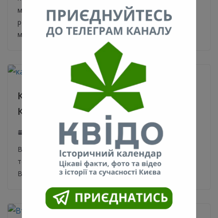
міжнародний аеропортУкраїни та Києва,
розташований у межах столичного
мікрорайону Жуляни за 8 км
Кафе “Квінта”. Культове місце
Київських неформалів 80-90-х
12.02.2020
0
Всі, чия молодість припала на 80-90-і роки, з
теплотою згадують старий кавовий підвальчик на
Великій Житомирській 8/14, офіційно носивший назву