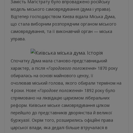
Замість Магістрату було впроваджено російську
модель міського самоврядування (дума і управа).
Відтепер господарством Києва відала Міська Дума,
що стала виборним розпорядчим органом міського
самоврядування, та її виконавчий орган — міська
управа.
Спочатку Дума мала станово-представницький
характер, а після
«Городового положення»
1870 року
обиралась на основі майнового цензу, її
очолював міський голова, якого обирали терміном на
4 роки. Нове
«Городове положення»
1892 року було
спрямовано на ліквідацію царизмом ліберальних
реформ. Київське міське самоврядування цілком
перейшло до представників дворянства й великої
буржуазії. Окрім того, розширились офіційні права
царської влади, яка дедалі більше втручалася в