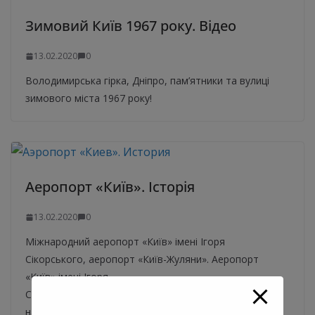
Зимовий Київ 1967 року. Відео
13.02.2020
0
Володимирська гірка, Дніпро, пам’ятники та вулиці
зимового міста 1967 року!
Аеропорт «Київ». Історія
13.02.2020
0
Міжнародний аеропорт «Київ» імені Ігоря
Сікорського, аеропорт «Київ-Жуляни». Аеропорт
«Київ» імені Ігоря
Сікорського (IATA: IEV, ICAO: UKKK) — другий
найбільший пасажирський