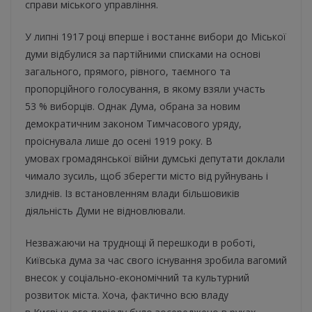
справи міського управління.
У липні 1917 році вперше і востаннє вибори до Міської
думи відбулися за партійними списками на основі
загального, прямого, рівного, таємного та
пропорційного голосування, в якому взяли участь
53 % виборців. Однак Дума, обрана за новим
демократичним законом Тимчасового уряду,
проіснувала лише до осені 1919 року. В
умовах громадянської війни думські депутати доклали
чимало зусиль, щоб зберегти місто від руйнувань і
злиднів. Із встановленням влади більшовиків
діяльність Думи не відновлювали.
Незважаючи на труднощі й перешкоди в роботі,
Київська дума за час свого існування зробила вагомий
внесок у соціально-економічний та культурний
розвиток міста. Хоча, фактично всю владу