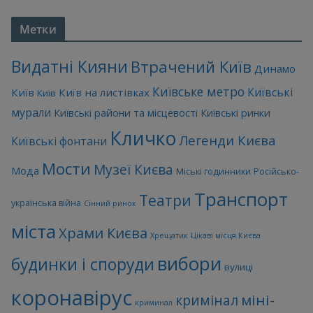
Метки
Видатні Кияни
Втрачений Київ
Динамо
Київське метро
Київські
Київ
Київ на листівках
Київ
мурали
Київські райони та місцевості
Київські ринки
Кличко
Легенди Києва
Київські фонтани
Мости
Музеї Києва
Мода
Міські годинники
Російсько-
Транспорт
Театри
українська війна
Сінний ринок
міста
Храми Києва
Хрещатик
Цікаві місця Києва
вибори
будинки і споруди
вулиці
коронавірус
міні-
кримінал
криминал