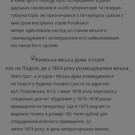
в Києві цього періоду було зосереджено в руках
царських сановників в особі губернаторів та генерал-
губернаторів, які призначалися з Петербурга і разом з
міністром внутрішніх справ Російської
імперії здійснювали нагляд за станом міського
самоврядування і затвердження всіх найважливіших
постанов його органів.
динок на Подолі, де з 1834 року розміщувалася міська д
Магістрат, а згодом і Міська Дума розміщувалися
на Подолі у будинку Назарія Сухоти за адресою
вул. Покровська, 8/12. І лише 1878 року переїхала у
спеціально для неї збудоване у 1874–1878 роках
приміщення на Хрещатику. Ще в 1873 році місто
виділило позику в розмірі 180 тисяч рублів для
спорудження власного приміщення. 22
липня 1874 року, в день імператорських іменин,