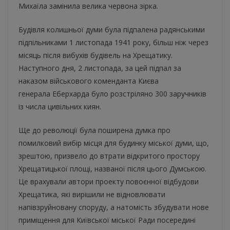
Михаїла замінила велика червона зірка.
Будівля колишньої думи була підпалена радянськими
підпільниками 1 листопада 1941 року, більш ніж через
місяць після вибухів будівель на Хрещатику.
Наступного дня, 2 листопада, за цей підпал за
наказом військового коменданта Києва
генерала Еберхарда було розстріляно 300 заручників
із числа цивільних киян.
Ще до революції була поширена думка про
помилковий вибір місця для будинку міської думи, що,
зрештою, призвело до втрати відкритого простору
Хрещатицької площі, названої після цього Думською.
Це врахували автори проекту повоєнної відбудови
Хрещатика, які вирішили не відновлювати
напівзруйновану споруду, а натомість збудувати нове
приміщення для Київської міської Ради посередині