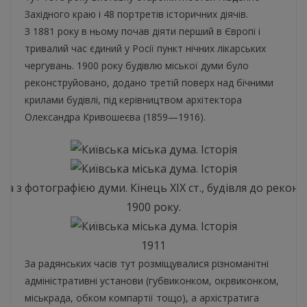
Західного краю і 48 портретів історичних діячів.
З 1881 року в ньому почав діяти перший в Європі і
тривалий час єдиний у Росії пункт нічних лікарських
чергувань. 1900 року будівлю міської думи було
реконструйовано, додано третій поверх над бічними
крилами будівлі, під керівництвом архітектора
Олександра Кривошеєва (1859—1916).
ка з фотографією думи. Кінець XIX ст., будівля до реконс
1900 року.
1911
За радянських часів тут розміщувалися різноманітні
адміністративні установи (губвиконком, окрвиконком,
міськрада, обком компартії тощо), а архістратига