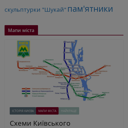
пам'ятники
скульптурки "Шукай"
Мапи міста
ІСТОРІЯ КИЄВА
МАПИ МІСТА
НАЙКРАЩЕ
Схеми Київського