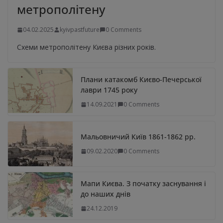
метрополітену
04.02.2025
kyivpastfuture
0 Comments
Схеми метрополітену Києва різних років.
Плани катакомб Києво-Печерської
лаври 1745 року
14.09.2021
0 Comments
Мальовничий Київ 1861-1862 рр.
09.02.2020
0 Comments
Мапи Києва. З початку заснування і
до наших днів
24.12.2019