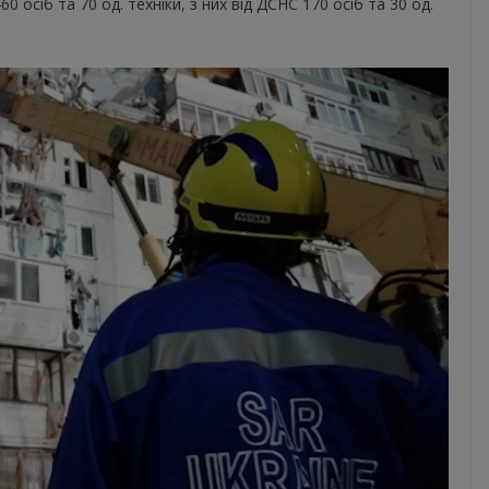
 осіб та 70 од. техніки, з них від ДСНС 170 осіб та 30 од.