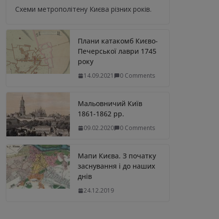
Схеми метрополітену Києва різних років.
Плани катакомб Києво-
Печерської лаври 1745
року
14.09.2021
0 Comments
Мальовничий Київ
1861-1862 рр.
09.02.2020
0 Comments
Мапи Києва. З початку
заснування і до наших
днів
24.12.2019