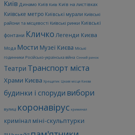
Київ
Динамо Київ
Київ на листівках
Київ
Київське метро
Київські мурали
Київські
Київські
райони та місцевості
Київські ринки
Кличко
Легенди Києва
фонтани
Мости
Музеї Києва
Мода
Міські
годинники
Російсько-українська війна
Сінний ринок
Транспорт міста
Театри
Храми Києва
Хрещатик
Цікаві місця Києва
вибори
будинки і споруди
коронавірус
вулиці
криминал
міні-скульптурки
кримінал
пам'ятники