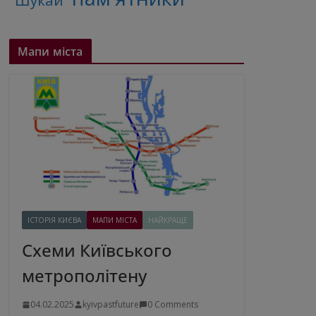
"Шукай"
Мапи міста
ІСТОРІЯ КИЄВА
МАПИ МІСТА
НАЙКРАЩЕ
Схеми Київського
метрополітену
04.02.2025
kyivpastfuture
0 Comments