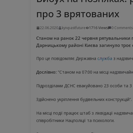
про 3 врятованих
22.06.2020
kyivpastfuture
1716 Views
0 Comments
Станом на ранок 22 червня рятувальники п
Дарницькому районі Києва загинуло троє о
Про це повідомляє Державна
служба
з надзвич
Дослівно:
“Станом на 07:00 на місці надзвичайн
Підрозділами ДСНС евакуйовано 23 особи та 3
Здійснено укріплення будівельних конструкцій”.
На місці події працює штаб з ліквідації надзви
співробітники Нацполіції та психологи.