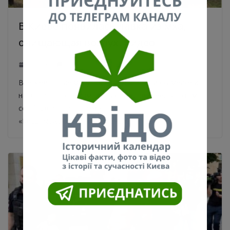
В Киеве появилась лавка из мха,
очищающая воздух. Видео
07.07.2021
0
Все желающие могут посидеть на этой скамейке и
насладиться свежим воздухом возле нее. Об этом
сообщили в программе
«Киев. NewsRoom» телеканала «Киев».