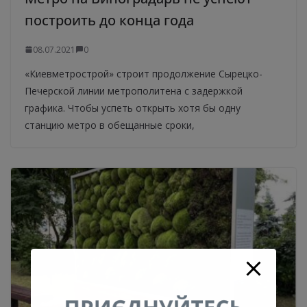
построить до конца года
08.07.2021
0
«Киевметрострой» строит продолжение Сырецко-
Печерской линии метрополитена с задержкой
графика. Чтобы успеть открыть хотя бы одну
станцию метро в обещанные сроки,