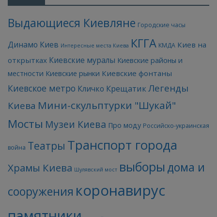
Выдающиеся Киевляне
Городские часы
КГГА
Динамо Киев
Киев на
КМДА
Интересные места Киева
Киевские муралы
открытках
Киевские районы и
Киевские фонтаны
местности
Киевские рынки
Легенды
Киевское метро
Кличко
Крещатик
Мини-скульптурки "Шукай"
Киева
Мосты
Музеи Киева
Про моду
Российско-украинская
Транспорт города
Театры
война
выборы
дома и
Храмы Киева
Шулявский мост
коронавирус
сооружения
памятники