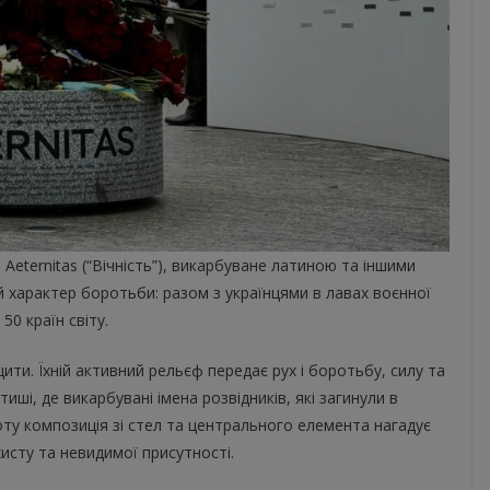
eternitas (“Вічність”), викарбуване латиною та іншими
й характер боротьби: разом з українцями в лавах воєнної
50 країн світу.
ити. Їхній активний рельєф передає рух і боротьбу, силу та
ші, де викарбувані імена розвідників, які загинули в
оту композиція зі стел та центрального елемента нагадує
исту та невидимої присутності.