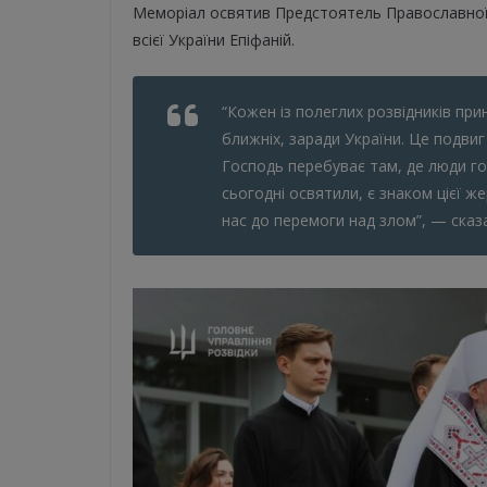
Меморіал освятив Предстоятель Православної
всієї України Епіфаній.
“Кожен із полеглих розвідників пр
ближніх, заради України. Це подвиг
Господь перебуває там, де люди гот
сьогодні освятили, є знаком цієї ж
нас до перемоги над злом”, — сказ