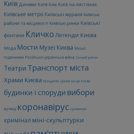
Київ
Динамо Київ
Київ на листівках
Київ
Київське метро
Київські мурали
Київські
Київські
райони та місцевості
Київські ринки
Кличко
Легенди Києва
фонтани
Мости
Музеї Києва
Мода
Міські
годинники
Російсько-українська війна
Сінний ринок
Транспорт міста
Театри
Храми Києва
Хрещатик
Цікаві місця Києва
вибори
будинки і споруди
коронавірус
вулиці
криминал
міні-скульптурки
кримінал
пам'ятники