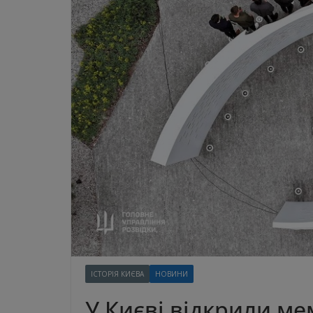
ІСТОРІЯ КИЄВА
НОВИНИ
У Києві відкрили ме