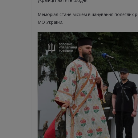
українці платять щодня.
Меморіал стане місцем вшанування полеглих ро
МО України.