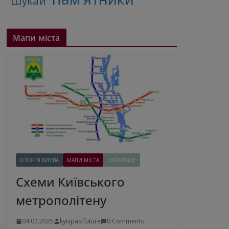
"Шукай"
Мапи міста
ІСТОРІЯ КИЄВА
МАПИ МІСТА
НАЙКРАЩЕ
Схеми Київського
метрополітену
04.02.2025
kyivpastfuture
0 Comments