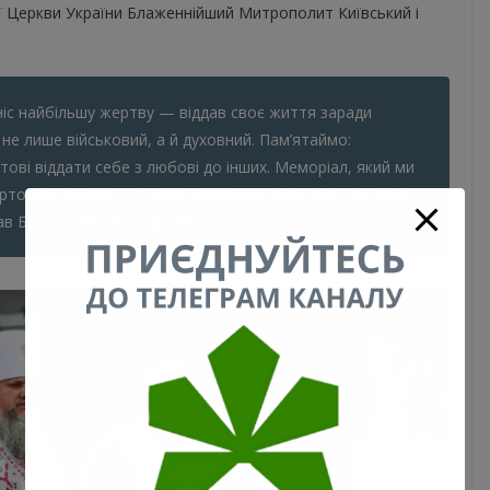
 Церкви України Блаженнійший Митрополит Київський і
иніс найбільшу жертву — віддав своє життя заради
 не лише військовий, а й духовний. Пам’ятаймо:
ові віддати себе з любові до інших. Меморіал, який ми
ертовної любові, а також незламної сили духу, яка веде
ав Блаженнійший Епіфаній.