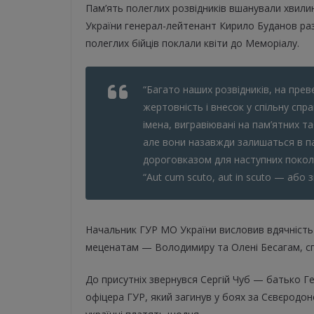
Пам’ять полеглих розвідників вшанували хвил
України генерал-лейтенант Кирило Буданов раз
полеглих бійців поклали квіти до Меморіалу.
“Багато наших розвідників, на прев
жертовність і внесок у спільну спр
імена, вигравіювані на пам’ятних т
але вони назавжди залишаться в па
дороговказом для наступних поколі
“Aut cum scuto, aut in scuto — або
Начальник ГУР МО України висловив вдячність
меценатам — Володимиру та Олені Бесагам, спі
До присутніх звернувся Сергій Чуб — батько Г
офіцера ГУР, який загинув у боях за Сєвєродон