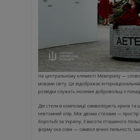
На центральному елементі Меморіалу — слово A
мовами світу. Це відображає інтернаціональни
розвідки служать іноземні добровольці з понад 
Дві стели в композиції символізують крила та щ
невтомний опір. Між двома стелами ― простір ти
боротьбі за Україну. З висоти пташиного поль
форму ока сови — символ вічної пильності, зах