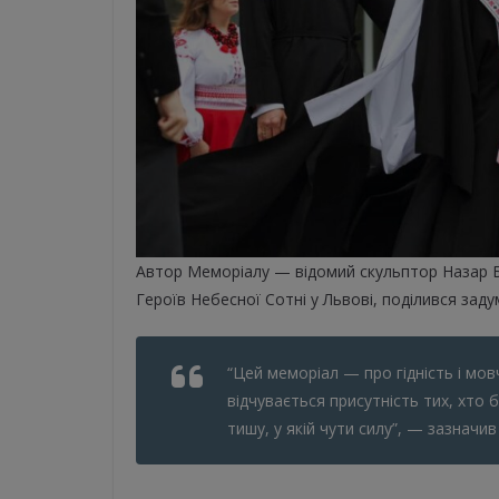
Автор Меморіалу — відомий скульптор Назар Бі
Героїв Небесної Сотні у Львові, поділився зад
“Цей меморіал — про гідність і мов
відчувається присутність тих, хто
тишу, у якій чути силу”, — зазначив