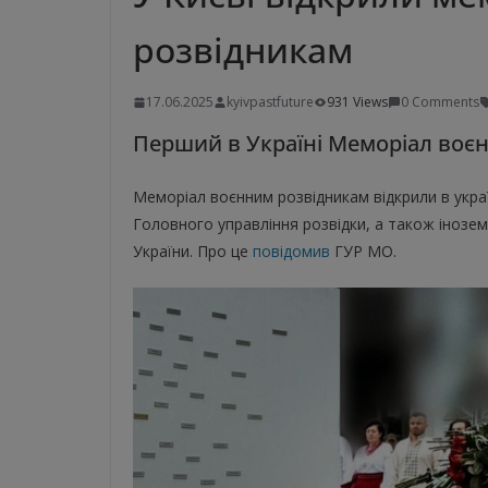
розвідникам
17.06.2025
kyivpastfuture
931 Views
0 Comments
Перший в Україні Меморіал воєн
Меморіал воєнним розвідникам відкрили в украї
Головного управління розвідки, а також інозем
України. Про це
повідомив
ГУР МО.