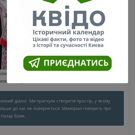
лик, який, зокрема, раніше створив меморіал на честь
умом нової роботи.
чазний діалог. Ми прагнули створити простір, у якому
 більше до нас не повернеться. Меморіал говорить про
 Назар Білик.