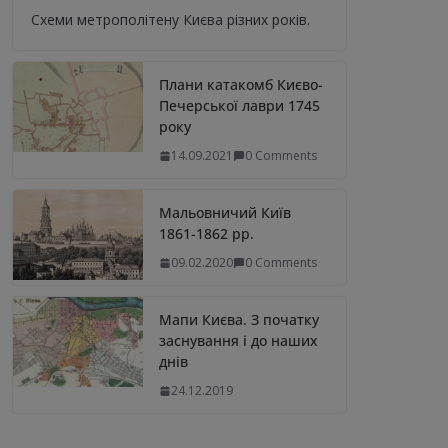
Схеми метрополітену Києва різних років.
Плани катакомб Києво-
Печерської лаври 1745
року
14.09.2021
0 Comments
Мальовничий Київ
1861-1862 рр.
09.02.2020
0 Comments
Мапи Києва. З початку
заснування і до наших
днів
24.12.2019