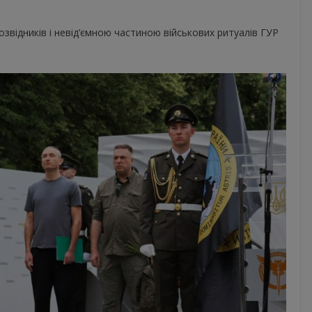
звідників і невід’ємною частиною військових ритуалів ГУР