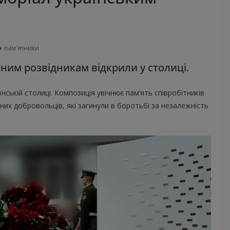
пам'ятники
ним розвідникам відкрили у столиці.
нській столиці. Композиція увічнює пам’ять співробітників
них добровольців, які загинули в боротьбі за незалежність