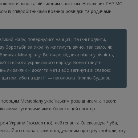
иною мовчання та військовим салютом. Начальник ГУР МО
ом із співробітниками воєнної розвідки та родичами
еликий жаль, повернулися на щиті, та їхні подвиги,
аву боротьби за Україну житимуть вічно, так само, як
абличках Меморіалу. Воїни-розвідники пішли у вічність,
м’яті всього українського народу. Вони стануть
нь як заклик – досягти мети або загинути зі славою:
 зі щитом, або на щиті!” — наголосив Кирило Буданов.
 творцям Меморіалу українським розвідникам, а також
льними зусиллями яких з’явився цей простір.
ероя України (посмертно), лейтенанта Олександра Чуба,
ецьк. Його слова стали нагадуванням про ціну свободи, яку