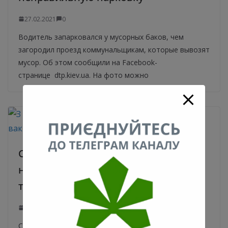
27.02.2021
0
Водитель запарковался у мусорных баков, чем
загородил проезд коммунальщикам, которые вывозят
мусор. Об этом сообщили на Facebook-
странице dtp.kiev.ua. На фото можно
С марта киевляне смогут записаться
на вакцинацию через «Дію» или по
телефону
27.02.2021
0
Со следующей недели можно будет записаться в