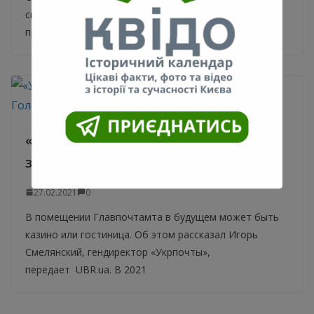
список ожидания на вакцинацию от COVID-19 в
приложении или на портале «Дія». Об
«Укрпочта» намерена продать
здание Главпочтамта на Крещатике
27.02.2021
0
В помещении Главпочтамта в будущем может быть
казино или гостиница. Об этом рассказал Игорь
Смелянский, гендиректор «Укрпочты»,
передает UBR.ua. В 2021