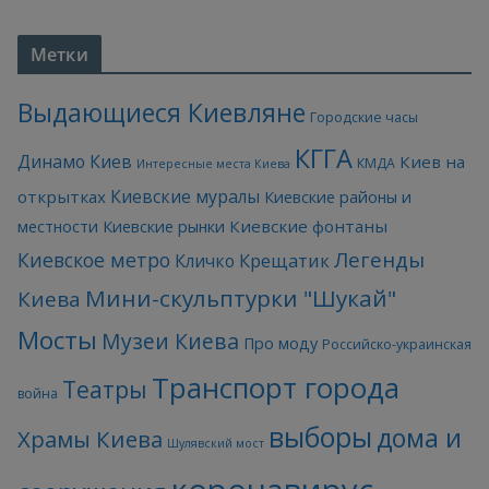
Метки
Выдающиеся Киевляне
Городские часы
КГГА
Динамо Киев
Киев на
КМДА
Интересные места Киева
Киевские муралы
открытках
Киевские районы и
Киевские фонтаны
местности
Киевские рынки
Легенды
Киевское метро
Кличко
Крещатик
Мини-скульптурки "Шукай"
Киева
Мосты
Музеи Киева
Про моду
Российско-украинская
Транспорт города
Театры
война
выборы
дома и
Храмы Киева
Шулявский мост