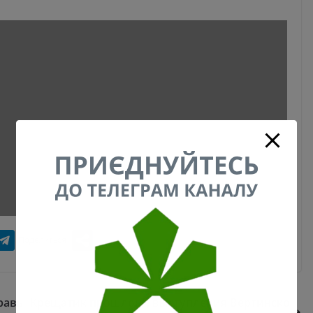
травы
Крещатик прошлого, выступления Вертинско