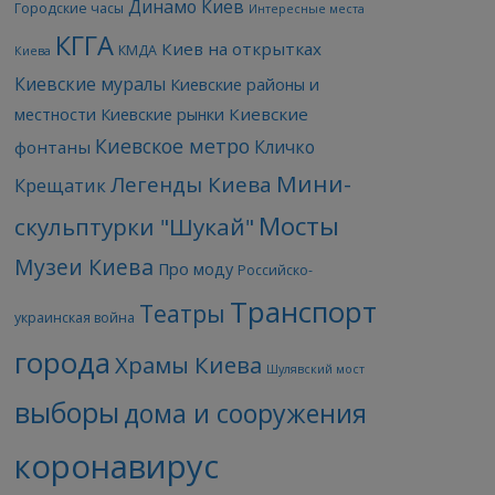
Динамо Киев
Городские часы
Интересные места
КГГА
Киев на открытках
КМДА
Киева
Киевские муралы
Киевские районы и
Киевские
местности
Киевские рынки
Киевское метро
Кличко
фонтаны
Мини-
Легенды Киева
Крещатик
Мосты
скульптурки "Шукай"
Музеи Киева
Про моду
Российско-
Транспорт
Театры
украинская война
города
Храмы Киева
Шулявский мост
выборы
дома и сооружения
коронавирус