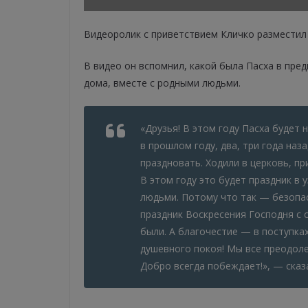
Видеоролик с приветствием Кличко разместил 
В видео он вспомнил, какой была Пасха в пред
дома, вместе с родными людьми.
«Друзья! В этом году Пасха будет н
в прошлом году, два, три года наз
праздновать. Ходили в церковь, пр
В этом году это будет праздник в 
людьми. Потому что так — безопас
праздник Воскресения Господня с с
были. А благочестие — в поступках
душевного покоя! Мы все преодолее
Добро всегда побеждает!», — сказ