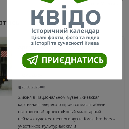
го и Утесова
атись
Артгруппа forest brothers от
Культурных сил представит
проект «Новый милитарный
пейзаж»
23.05.2026
0
2 июня в Национальном музее «Киевская
картинная галерея» откроется масштабный
выставочный проект «Новый милитарный
пейзаж» художественного дуэта forest brothers –
участников Культурных сил и