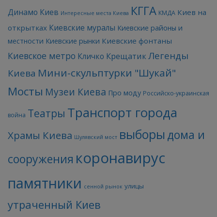
КГГА
Динамо Киев
Киев на
КМДА
Интересные места Киева
Киевские муралы
открытках
Киевские районы и
Киевские фонтаны
местности
Киевские рынки
Легенды
Киевское метро
Кличко
Крещатик
Мини-скульптурки "Шукай"
Киева
Мосты
Музеи Киева
Про моду
Российско-украинская
Транспорт города
Театры
война
выборы
дома и
Храмы Киева
Шулявский мост
коронавирус
сооружения
памятники
улицы
сенной рынок
утраченный Киев