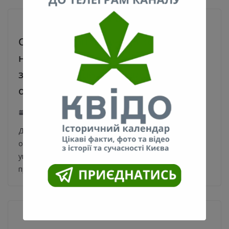
Обнародован перечень контактных
номеров, по которым можно
заказать спецбилеты для проезда в
общественном транспорте Киева
22.03.2020
0
Департамент транспортной инфраструктуры КГГА
обнародовал список и контактные номера
уполномоченных для выдачи спецбилетов для
проезда в общественном транспорте Киева. Об