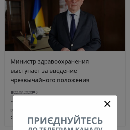
Министр здравоохранения
выступает за введение
чрезвычайного положения
22.03.2020
0
Глава Минздрава Илья Емец выступает за внедрение
в Украине чрезвычайного положения. Об этом
сообщает Украинская правда со ссылкой на Емца