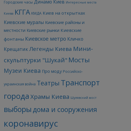
Динамо Киев
Городские часы
Интересные места
КГГА
Киев на открытках
КМДА
Киева
Киевские муралы
Киевские районы и
Киевские
местности
Киевские рынки
Киевское метро
Кличко
фонтаны
Мини-
Легенды Киева
Крещатик
Мосты
скульптурки "Шукай"
Музеи Киева
Про моду
Российско-
Транспорт
Театры
украинская война
города
Храмы Киева
Шулявский мост
выборы
дома и сооружения
коронавирус