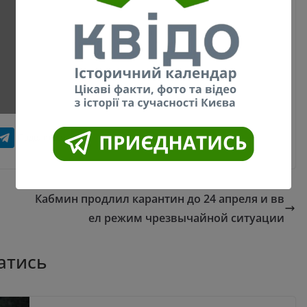
Кабмин продлил карантин до 24 апреля и вв
ел режим чрезвычайной ситуации
атись