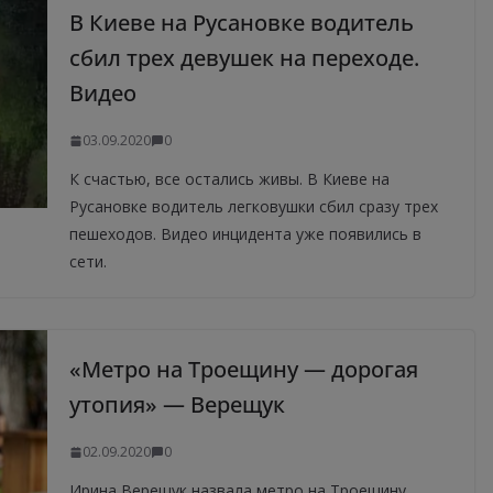
В Киеве на Русановке водитель
сбил трех девушек на переходе.
Видео
03.09.2020
0
К счастью, все остались живы. В Киеве на
Русановке водитель легковушки сбил сразу трех
пешеходов. Видео инцидента уже появились в
сети.
«Метро на Троещину — дорогая
утопия» — Верещук
02.09.2020
0
Ирина Верещук назвала метро на Троещину