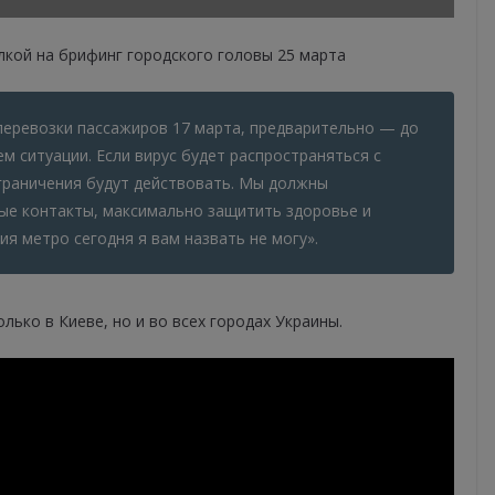
лкой на брифинг городского головы 25 марта
перевозки пассажиров 17 марта, предварительно — до
ем ситуации. Если вирус будет распространяться с
граничения будут действовать. Мы должны
ые контакты, максимально защитить здоровье и
я метро сегодня я вам назвать не могу».
лько в Киеве, но и во всех городах Украины.