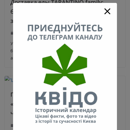
Доставка еды TARANTINO family:
бонусная программа, акции в
заведениях и начисления баллов
19.07.2020
0
Узнайте, как заказать доставку Тарантино и какие
бонусы вы можете получить. Так же читайте все об
акциях сети ресторанов. Частью
Главный редактор издания
«Цензор.нет» Юрий Бутусов заявил,
что болен коронавирусом
19.07.2020
0