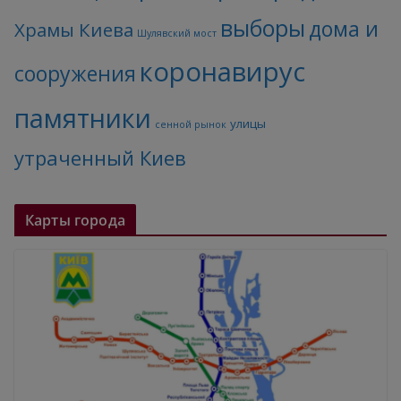
выборы
дома и
Храмы Киева
Шулявский мост
коронавирус
сооружения
памятники
улицы
сенной рынок
утраченный Киев
Карты города