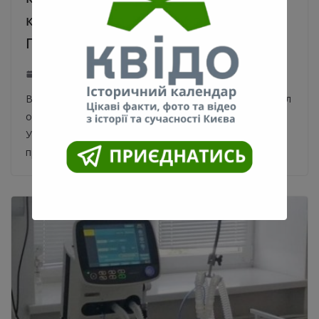
коронавируса. Видеообращение
Президента
20.03.2020
0
В Украине есть первый пациент, который выздоровел
от коронавируса. Об этом сообщил Президент
Украины в видеообращении. Докладывая о
противодействии распространению