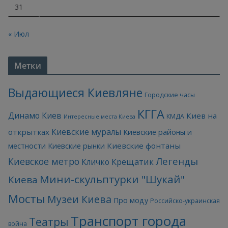
31
« Июл
Метки
Выдающиеся Киевляне
Городские часы
КГГА
Динамо Киев
Киев на
КМДА
Интересные места Киева
Киевские муралы
открытках
Киевские районы и
Киевские фонтаны
местности
Киевские рынки
Легенды
Киевское метро
Кличко
Крещатик
Мини-скульптурки "Шукай"
Киева
Мосты
Музеи Киева
Про моду
Российско-украинская
Транспорт города
Театры
война