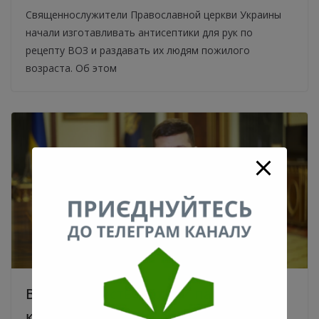
Священнослужители Православной церкви Украины
начали изготавливать антисептики для рук по
рецепту ВОЗ и раздавать их людям пожилого
возраста. Об этом
В Украине есть первый пациент,
который выздоровел от