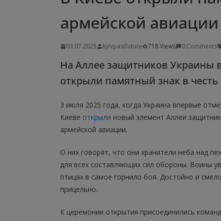
армейской авиации
03.07.2025
kyivpastfuture
718 Views
0 Comments
На Аллее защитников Украины в
открыли памятный знак в честь
3 июля 2025 года, когда Украина впервые отм
Киеве
открыли
новый элемент Аллеи защитник
армейской авиации.
О них говорят, что они хранители неба над п
для всех составляющих сил обороны. Воины у
птицах в самое горнило боя. Достойно и смел
прицельно.
К церемонии открытия присоединились коман