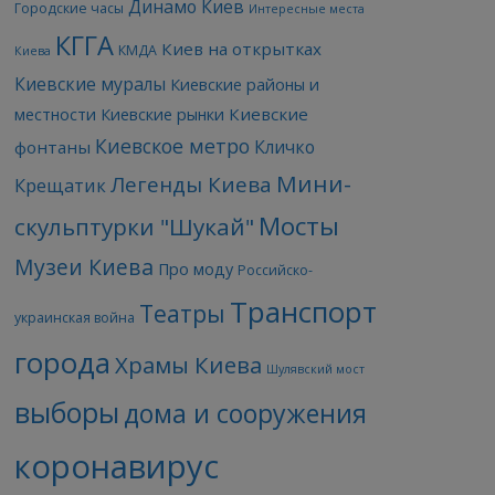
Динамо Киев
Городские часы
Интересные места
КГГА
Киев на открытках
КМДА
Киева
Киевские муралы
Киевские районы и
Киевские
местности
Киевские рынки
Киевское метро
Кличко
фонтаны
Мини-
Легенды Киева
Крещатик
Мосты
скульптурки "Шукай"
Музеи Киева
Про моду
Российско-
Транспорт
Театры
украинская война
города
Храмы Киева
Шулявский мост
выборы
дома и сооружения
коронавирус