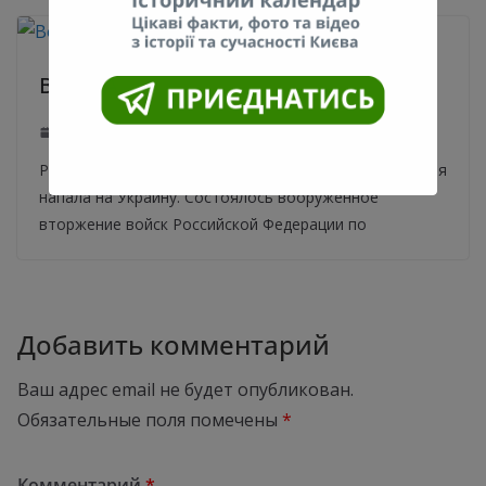
ВОЙНА
24.02.2022
0
Россия напала на Украину. 24 февраля в 5 утра Россия
напала на Украину. Состоялось вооруженное
вторжение войск Российской Федерации по
Добавить комментарий
Ваш адрес email не будет опубликован.
Обязательные поля помечены
*
Комментарий
*