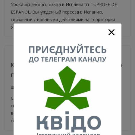
Уроки испанского языка в Испании от TUPROFE DE
ESPAÑOL. Вынужденный переезд в Испанию,
связанный с военными действиями на территории
Украины,
Киевские музеи в условиях военного
положения. Фото
18.04.2022
0
Столичные музеи во время войны надежно хранят
свои экспонаты. Столичные музеи в условиях
военного положения не принимают посетителей. На
сегодняшний день