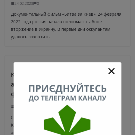
24.02.2023
0
Документальный фильм «Битва за Киев». 24 февраля
2022 года россия начала полномасштабное
вторжение в Украину. В первые дни оккупантам
удалось захватить
Как выглядел один из первых
автомобилей в Киеве. Историческое
фото 1898 года
05.02.2023
0
Старейшее, из известных, фото автомобиля на
Киевщине. Из исследования истории
автомобилизации нашей страны. Сегодня мы