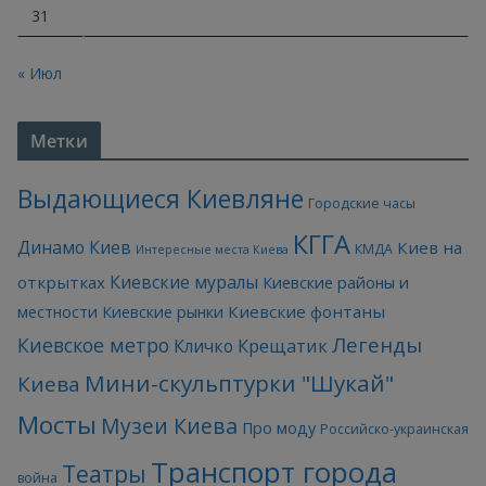
31
« Июл
Метки
Выдающиеся Киевляне
Городские часы
КГГА
Динамо Киев
Киев на
КМДА
Интересные места Киева
Киевские муралы
открытках
Киевские районы и
Киевские фонтаны
местности
Киевские рынки
Легенды
Киевское метро
Кличко
Крещатик
Мини-скульптурки "Шукай"
Киева
Мосты
Музеи Киева
Про моду
Российско-украинская
Транспорт города
Театры
война