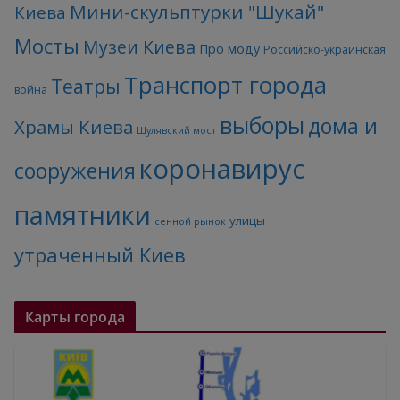
Мини-скульптурки "Шукай"
Киева
Мосты
Музеи Киева
Про моду
Российско-украинская
Транспорт города
Театры
война
выборы
дома и
Храмы Киева
Шулявский мост
коронавирус
сооружения
памятники
улицы
сенной рынок
утраченный Киев
Карты города