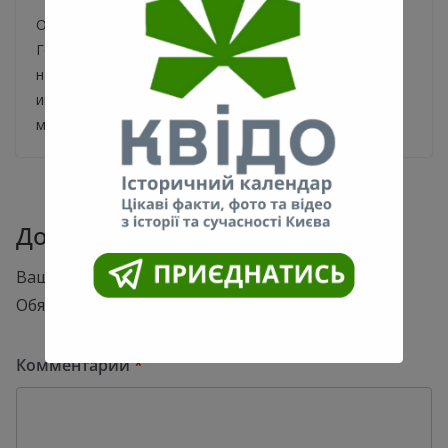
Ортопеды Германии: выбор пациентов Ортопедия в
Германии — направление медицины, которое
находится на высоком уровне благодаря
инновационным технологиям, малоинвазивным
методам
Добавить комментарий
Ваш адрес email не будет опубликован.
Обязательные поля помечены
*
Комментарий
*