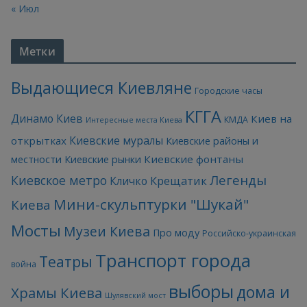
« Июл
Метки
Выдающиеся Киевляне
Городские часы
КГГА
Динамо Киев
Киев на
КМДА
Интересные места Киева
Киевские муралы
открытках
Киевские районы и
Киевские фонтаны
местности
Киевские рынки
Легенды
Киевское метро
Кличко
Крещатик
Мини-скульптурки "Шукай"
Киева
Мосты
Музеи Киева
Про моду
Российско-украинская
Транспорт города
Театры
война
выборы
дома и
Храмы Киева
Шулявский мост