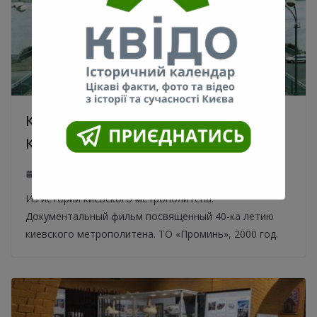
Киевскому метрополитену 40 лет.
Кинохроника 2000 года
06.09.2020
0
Из истории киевского метрополитена.
Документальный фильм посвященный 40-ка летию
киевского метрополитена. ТО «Проминь», 2000 год.