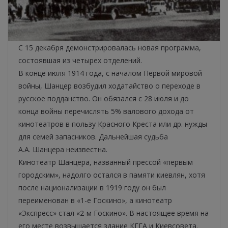
С 15 декабря демонстрировалась новая программа,
состоявшая из четырех отделений.
В конце июля 1914 года, с началом Первой мировой
войны, Шанцер возбудил ходатайство о переходе в
русское подданство. Он обязался с 28 июля и до
конца войны перечислять 5% валового дохода от
кинотеатров в пользу Красного Креста или др. нужды
для семей запасников. Дальнейшая судьба
А.А. Шанцера неизвестна.
Кинотеатр Шанцера, названный прессой «первым
городским», надолго остался в памяти киевлян, хотя
после национализации в 1919 году он был
переименован в «1-е Госкино», а кинотеатр
«Экспресс» стал «2-м Госкино». В настоящее время на
его месте возвышается здание КГГА и Киевсовета.