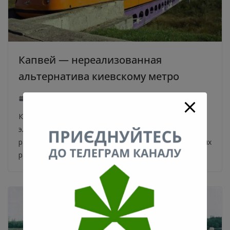
Капвей — нереализованная
альтернатива киевскому метро
06.09.2020
0
Капвей — украинский проект железнодорожного
электротранспорта, движущегося по эстакадам,
разработанный для использования в густонаселенных
районах. Еще в далекие 60-е годы