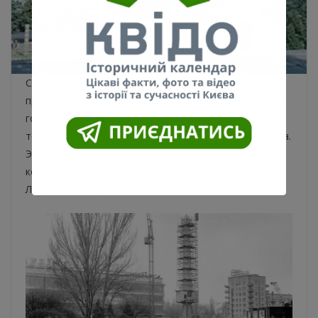
Стоит отметить, что сооружение обелиска было
предусмотрено еще генеральным планом Киева 1959
года. Но окончательно замысел был реализован
только в 1982 году к празднованию 1500-летия Киева.
Этому предшествовал архитектурный конкурс, на
котором победил проект архитекторов Владимира
Лашко и Леонида Семесюка.