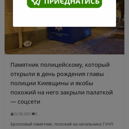
Памятник полицейскому, который
открыли в день рождения главы
полиции Киевщины и якобы
похожий на него закрыли палаткой
— соцсети
22.08.2021
0
Бронзовый памятник, похожий на начальника ГУНП