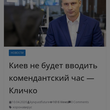
НОВОСТИ
Киев не будет вводить
комендантский час —
Кличко
10.04.2020
kyivpastfuture
1616 Views
0 Comments
коронавирус