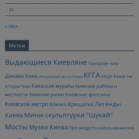
31
« Июл
Метки
Выдающиеся Киевляне
Городские часы
КГГА
Динамо Киев
Киев на
КМДА
Интересные места Киева
Киевские муралы
открытках
Киевские районы и
Киевские фонтаны
местности
Киевские рынки
Легенды
Киевское метро
Кличко
Крещатик
Мини-скульптурки "Шукай"
Киева
Мосты
Музеи Киева
Про моду
Российско-украинская