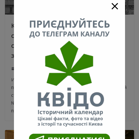
Киевляне требуют предоставить
столичным объектам модернизма
статуса памятников местного
значения. Петиция
22.08.2021
0
Инициаторы #Savekyivmodernism предлагают
предоставить объектам модернизма Киева охранный
статус. На сайте КГГА зарегистрировали петицию
№10682 «Добавить 70 объектов модернизма на
приобретение