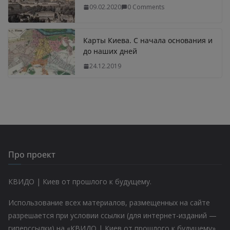
09.02.2020
0 Comments
Карты Киева. С начала основания и
до наших дней
24.12.2019
Про проект
КВИДО | Киев от прошлого к будущему.
Использование всех материалов, размещенных на сайте
разрешается при условии ссылки (для интернет-изданий —
гиперссылки) на «КВИДО | Киев от прошлого к будущему»