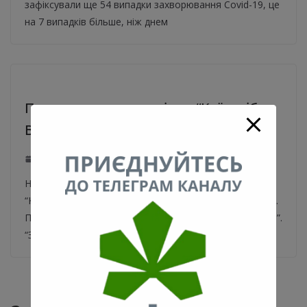
зафіксували ще 54 випадки захворювання Covid-19, це
на 7 випадків більше, ніж днем
Помер голова правління “Київхліб»
Володимир Череда
23.05.2020
0
На 61-му році життя помер голова правління ПАТ
“Київхліб”, президент Всеукраїнської асоціації пекарів.
Про це повідомляється на facebook сторінці “Київхліб”.
“З великим