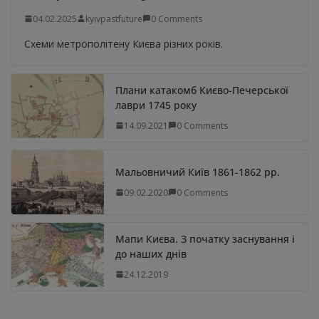
04.02.2025
kyivpastfuture
0 Comments
Схеми метрополітену Києва різних років.
Плани катакомб Києво-Печерської
лаври 1745 року
14.09.2021
0 Comments
Мальовничий Київ 1861-1862 рр.
09.02.2020
0 Comments
Мапи Києва. З початку заснування і
до наших днів
24.12.2019