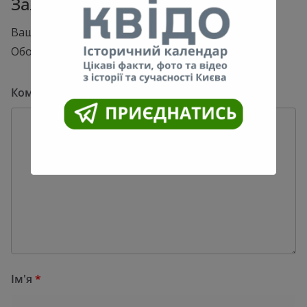
Залишити відповідь
Ваша e-mail адреса не оприлюднюватиметься.
Обов’язкові поля позначені
*
Коментар
*
Ім'я
*