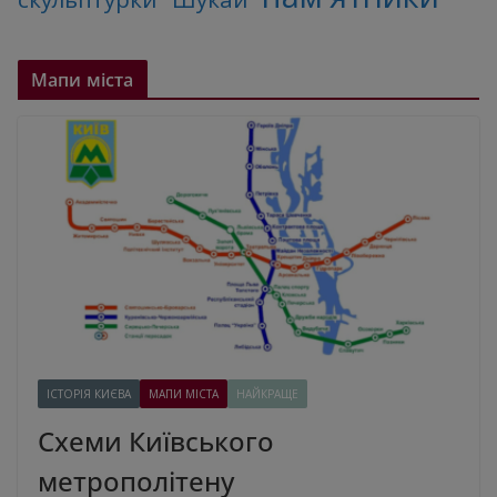
Мапи міста
ІСТОРІЯ КИЄВА
МАПИ МІСТА
НАЙКРАЩЕ
Схеми Київського
метрополітену