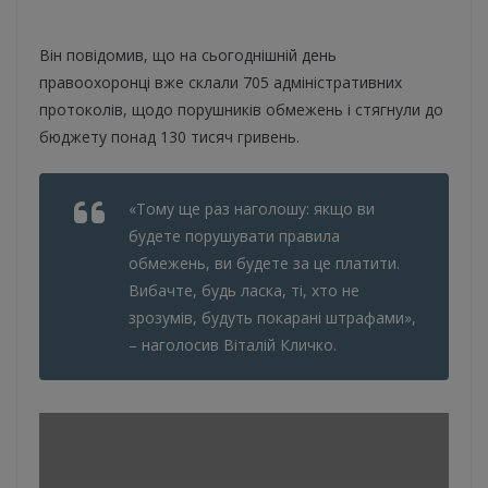
Він повідомив, що на сьогоднішній день
правоохоронці вже склали 705 адміністративних
протоколів, щодо порушників обмежень і стягнули до
бюджету понад 130 тисяч гривень.
«Тому ще раз наголошу: якщо ви
будете порушувати правила
обмежень, ви будете за це платити.
Вибачте, будь ласка, ті, хто не
зрозумів, будуть покарані штрафами»,
– наголосив Віталій Кличко.