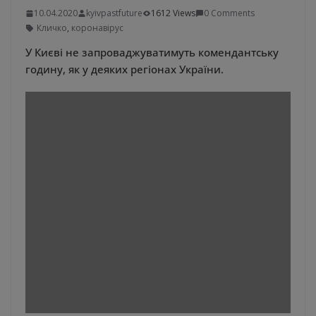
10.04.2020
kyivpastfuture
1612 Views
0 Comments
Кличко
,
коронавірус
У Києві не запроваджуватимуть комендантську
годину, як у деяких регіонах України.