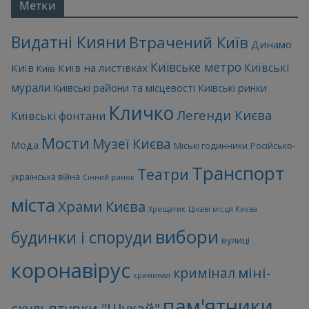
Метки
Видатні Кияни
Втрачений Київ
Динамо
Київське метро
Київські
Київ
Київ на листівках
Київ
мурали
Київські райони та місцевості
Київські ринки
Кличко
Легенди Києва
Київські фонтани
Мости
Музеї Києва
Мода
Міські годинники
Російсько-
Транспорт
Театри
українська війна
Сінний ринок
міста
Храми Києва
Хрещатик
Цікаві місця Києва
вибори
будинки і споруди
вулиці
коронавірус
міні-
кримінал
криминал
пам'ятники
скульптурки "Шукай"