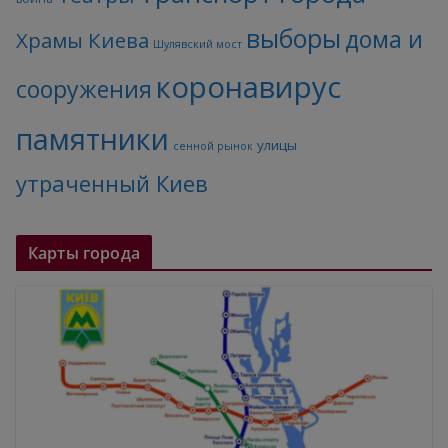
выборы
дома и
Храмы Киева
Шулявский мост
коронавирус
сооружения
памятники
улицы
сенной рынок
утраченный Киев
Карты города