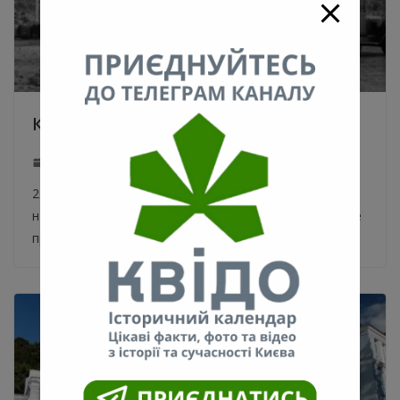
Киевский Нюрнберг
29.01.2021
0
29 января 1946-го — в Киеве публично повесили
нацистских преступников, совершивших неслыханные
преступления в Украине в 1941-1944 годы. В 1946