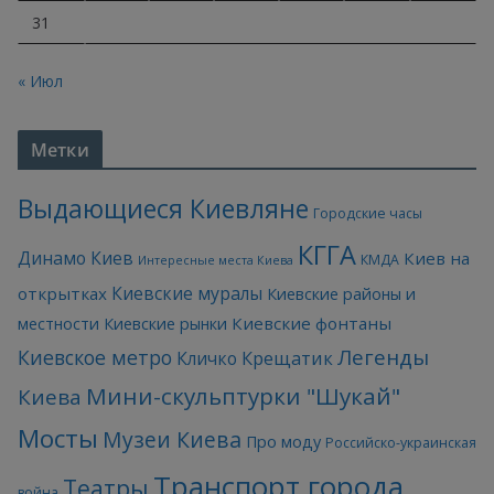
31
« Июл
Метки
Выдающиеся Киевляне
Городские часы
КГГА
Динамо Киев
Киев на
КМДА
Интересные места Киева
Киевские муралы
открытках
Киевские районы и
Киевские фонтаны
местности
Киевские рынки
Легенды
Киевское метро
Кличко
Крещатик
Мини-скульптурки "Шукай"
Киева
Мосты
Музеи Киева
Про моду
Российско-украинская
Транспорт города
Театры
война