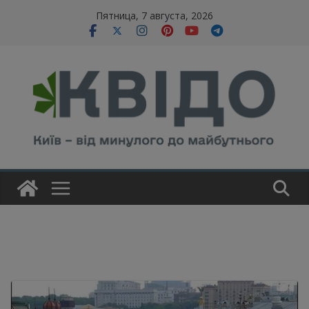
Skip
modal-check
Пятница, 7 августа, 2026
to
content