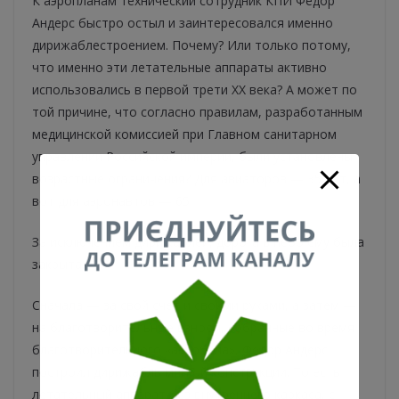
К аэропланам технический сотрудник КПИ Федор
Андерс быстро остыл и заинтересовался именно
дирижаблестроением. Почему? Или только потому,
что именно эти летательные аппараты активно
использовались в первой трети XX века? А может по
той причине, что согласно правилам, разработанным
медицинской комиссией при Главном санитарном
управлении Российской империи, были установлены
возрастные ограничения? Для авиаторов — 35 лет, а
вот для аэронавтов — 65.
За исключением дирижаблей, дорога в небо ему была
закрыта.
Сначала — за свой счет и своими руками, а затем —
на благотворительные взносы, собранные во время
благотворительного «аэробала», Федор Андерс
построил дирижабль мягкой конструкции. То есть
летательный аппарат без внутреннего каркаса, с