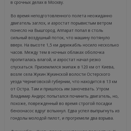
в срочных делах в Москву.
Во время неподготовленного полета неожиданно
двигатель заглох, и аэростат порывистым ветром
понесло на Вышгород. Аппарат попал в столь
сильный воздушный поток, что машину потянуло
вверх. На высоте 1,5 км дирижабль носило несколько
часов. Между тем в ночных облаках оболочка
пропиталась влагой, и аэростат начал резко
спускаться. Приземлился экипаж в 120 км от Киева,
возле села Жукин Жукинской волости Остерского
уезда Черниговской губернии, что находится в 13 км
от Остра. Там и пришлось им заночевать. Утром
Владимир Андерс попытался починить двигатель, но,
похоже, поврежденный во время строгой посадки
бензонасос вдруг вспыхнул. Едва успел выпрыгнуть из
гондолы молодой пилот, и прогремели два взрыва.