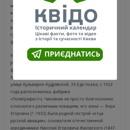
мягкой оболочкой, в которую закачивали
водород. Дольше пришлось ждать оболочку,
заказанную в Санкт-Петербурге в «Обществе
российско-французских заводов резинового,
гуттаперчевого и телеграфного производств под
фирмой «Проводник».
Когда все комплектующие были в Киеве, сборочные
работы начались во дворе усадьбы окружного
фабричного инспектора Александра Александровича
Микулина-старшего (1862-1919). Происходило это по
улице Бульварно-Кудрявской, 33 (где позже, с 1923
года расположилась фабрика
«Полиграфист»). Чиновник не просто благосклонно
относился к различным новациям, его жена — Вера
Егоровна (? -1932) была родной сестрой «отца
русской авиации», основателя отечественной
аэродинамики Николая Егоровича Жуковского (1847-