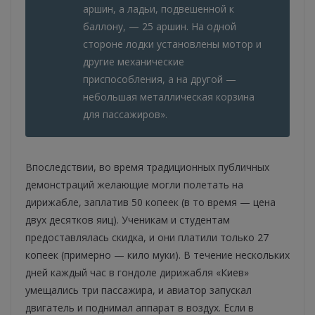
аршин, а ладьи, подвешенной к
баллону, — 25 аршин. На одной
стороне лодки установлены мотор и
другие механические
приспособления, а на другой —
небольшая металлическая корзина
для пассажиров».
Впоследствии, во время традиционных публичных
демонстраций желающие могли полетать на
дирижабле, заплатив 50 копеек (в то время — цена
двух десятков яиц). Ученикам и студентам
предоставлялась скидка, и они платили только 27
копеек (примерно — кило муки). В течение нескольких
дней каждый час в гондоле дирижабля «Киев»
умещались три пассажира, и авиатор запускал
двигатель и поднимал аппарат в воздух. Если в