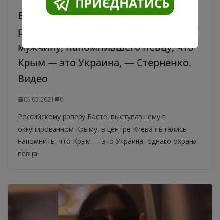
В центре Киева охранники
российского рэпера Басты напали на
мужчину, напомнившего певцу, что
Крым — это Украина, — Стерненко.
Видео
05.05.2021
0
Российскому рэперу Басте, выступавшему в
оккупированном Крыму, в центре Киева пытались
напомнить, что Крым — это Украина, однако охрана
певца