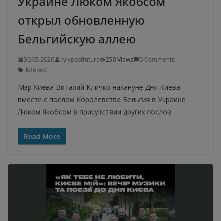
Украине Люком Якобсом
открыл обновленную
Бельгийскую аллею
30.05.2026
kyivpastfuture
250 Views
0 Comments
Кличко
Мэр Киева Виталий Кличко накануне Дня Киева
вместе с послом Королевства Бельгия в Украине
Люком Якобсом в присутствии других послов
Read More