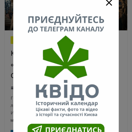
ИСКУССТВО
НОВОСТИ
Как военный с позывным
«СЗЧ» написал песню для 39-й
ОБрМП «семейного типа»
13.05.2026
kyivpastfuture
336 Views
0 Comments
Героем нового эпизода «Фронтовой Студии» стал
лидер группы «СЗЧ», военнослужащий Борис
Исмаилов с позывным «СЗЧ». Его музыка – это
милитари