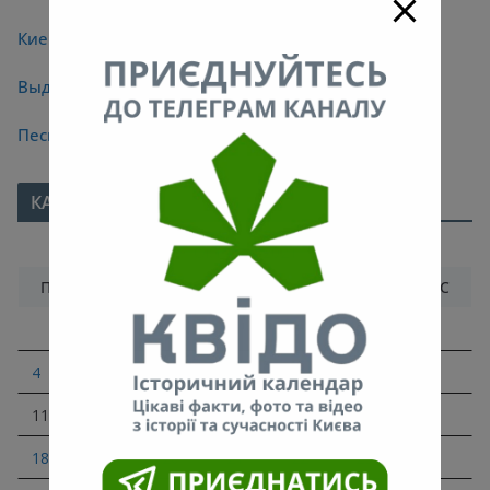
Киевские мосты
Выдающиеся киевляне
Песни про Киев
КАЛЕНДАРЬ
Октябрь 2021
ПН
ВТ
СР
ЧТ
ПТ
СБ
ВС
1
2
3
4
5
6
7
8
9
10
11
12
13
14
15
16
17
18
19
20
21
22
23
24