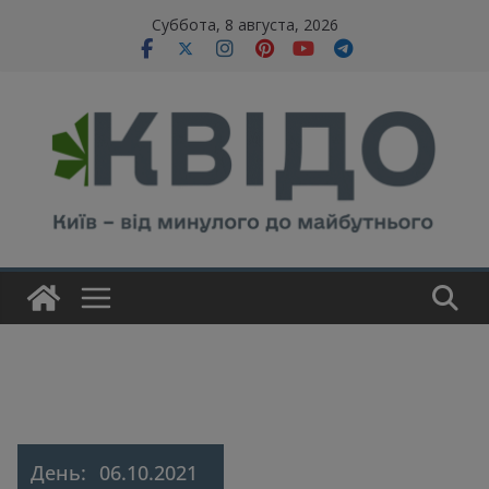
Skip
modal-check
Суббота, 8 августа, 2026
to
content
День:
06.10.2021