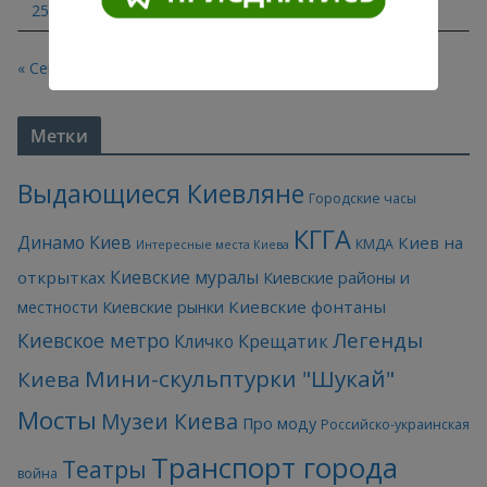
25
26
27
28
29
30
31
« Сен
Ноя »
Метки
Выдающиеся Киевляне
Городские часы
КГГА
Динамо Киев
Киев на
КМДА
Интересные места Киева
Киевские муралы
открытках
Киевские районы и
Киевские фонтаны
местности
Киевские рынки
Легенды
Киевское метро
Кличко
Крещатик
Мини-скульптурки "Шукай"
Киева
Мосты
Музеи Киева
Про моду
Российско-украинская
Транспорт города
Театры
война