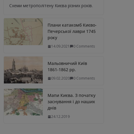
Схеми метрополітену Києва різних років.
Плани катакомб Києво-
Печерської лаври 1745
року
14.09.2021
0 Comments
Мальовничий Київ
1861-1862 рр.
09.02.2020
0 Comments
Мапи Києва. З початку
заснування і до наших
днів
24.12.2019