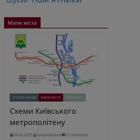
"Шукай"
Мапи міста
ІСТОРІЯ КИЄВА
МАПИ МІСТА
НАЙКРАЩЕ
Схеми Київського
метрополітену
04.02.2025
kyivpastfuture
0 Comments