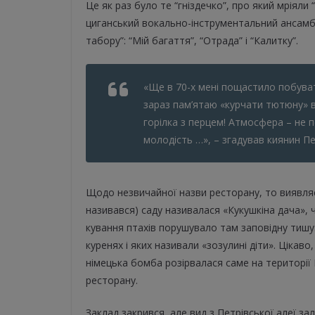
Це як раз було те “гніздечко”, про який мріяли
циганський вокально-інструментальний ансамбл
табору”: “Мій багаття”, “Отрада” і “Калитку”.
«Ще в 70-х мені пощастило побувати
зараз пам’ятаю «курчати тютюну» в 
горілка з перцем! Атмосфера – не 
молодість …», – згадував киянин 
Щодо незвичайної назви ресторану, то виявляєт
називався) саду називалася «Кукушкіна дача», 
кування птахів порушувало там заповідну тишу. І
куренях і яких називали «зозулині діти». Цікаво
німецька бомба розірвалася саме на території К
ресторану.
Заклад закрився, але вид з Петрівської алеї з