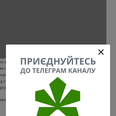
ла антирадянський дух. «Стиляги» влаштовували там
им серед богеми Києва. Тут проводили банкети, дні
ешевих. Як стверджують ті, хто побував там хоч раз,
від страв. Після святкувань гості відправлялися на
розі.
чини, заєць під сметанною підливою. У заклад можна було