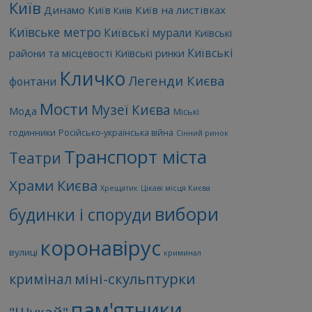
Київ
Динамо Київ
Київ на листівках
Київ
Київське метро
Київські мурали
Київські
Київські
райони та місцевості
Київські ринки
Кличко
Легенди Києва
фонтани
Мости
Музеї Києва
Мода
Міські
годинники
Російсько-українська війна
Сінний ринок
Транспорт міста
Театри
Храми Києва
Хрещатик
Цікаві місця Києва
вибори
будинки і споруди
коронавірус
вулиці
криминал
міні-скульптурки
кримінал
пам'ятники