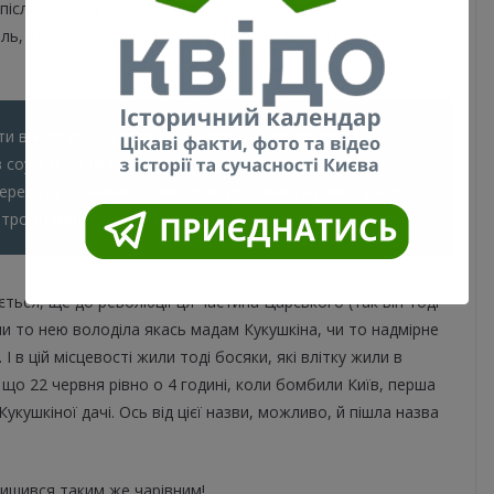
 “післявоєнні” кияни. Неповторний колорит закладу надавав
ь, що включив до свого репертуару все пісні “рідного
 в «Зозулі». Гуляли день народження друзів сім’ї. Як
соусі ткемалі і зайця під сметанною підливою! А ще
передати словами… Свіже повітря, жива музика, Дніпро,
Петро Шамрай.
ься, ще до революції ця частина Царського (так він тоді
чи то нею володіла якась мадам Кукушкіна, чи то надмірне
 в цій місцевості жили тоді босяки, які влітку жили в
, що 22 червня рівно о 4 годині, коли бомбили Київ, перша
укушкіної дачі. Ось від цієї назви, можливо, й пішла назва
алишився таким же чарівним!