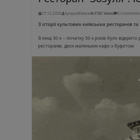
27.12.2020
kyivpastfuture
3785 Views
0 Comments
З історії культових київських ресторанів та
В кінці 30-х – початку 50-х років було відкрит
ресторанів, двох маленьких кафе з буфетом.