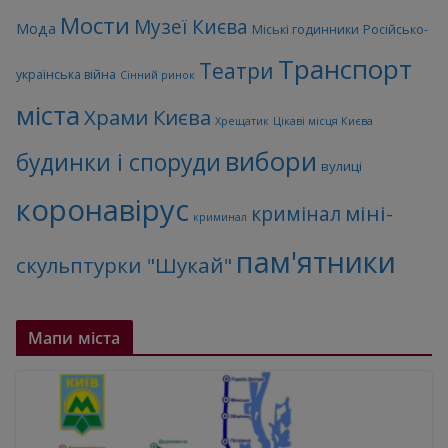
Мости
Музеї Києва
Мода
Міські годинники
Російсько-
Транспорт
Театри
українська війна
Сінний ринок
міста
Храми Києва
Хрещатик
Цікаві місця Києва
вибори
будинки і споруди
вулиці
коронавірус
міні-
кримінал
криминал
пам'ятники
скульптурки "Шукай"
Мапи міста