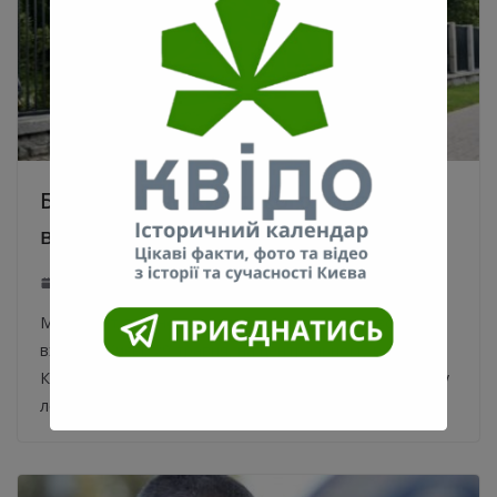
Біля входу до Київського зоопарку
встановили нову скульптуру левів
30.05.2020
0
Монумент встановили до Дня Києва біля нового
входу. У Києві, 29 травня, на центральному вході до
Київського зоопарку встановили відсутню скульптуру
левів,