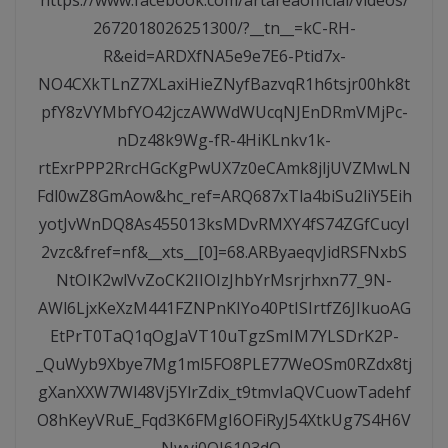
2672018026251300/?__tn__=kC-RH-
R&eid=ARDXfNA5e9e7E6-Ptid7x-
NO4CXkTLnZ7XLaxiHieZNyfBazvqR1h6tsjr00hk8t
pfY8zVYMbfYO42jczAWWdWUcqNJEnDRmVMjPc-
nDz48k9Wg-fR-4HiKLnkv1k-
rtExrPPP2RrcHGcKgPwUX7z0eCAmk8jljUVZMwLN
Fdl0wZ8GmAow&hc_ref=ARQ687xTla4biSu2liY5Eih
yotJvWnDQ8As455013ksMDvRMXY4fS74ZGfCucyl
2vzc&fref=nf&__xts__[0]=68.ARByaeqvJidRSFNxbS
NtOIK2wlVvZoCK2IIOIzJhbYrMsrjrhxn77_9N-
AWl6LjxKeXzM441FZNPnKIYo40PtISIrtfZ6JIkuoAG
EtPrT0TaQ1qOgJaVT10uTgzSmIM7YLSDrK2P-
_QuWyb9Xbye7Mg1ml5FO8PLE77WeOSm0RZdx8tj
gXanXXW7Wl48Vj5YlrZdix_t9tmvIaQVCuowTadehf
O8hKeyVRuE_Fqd3K6FMgI6OFiRyJ54XtkUg7S4H6V
Nwyj0QI6103dO-