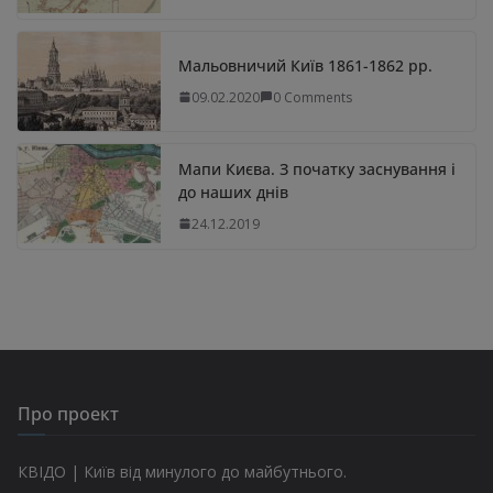
Мальовничий Київ 1861-1862 рр.
09.02.2020
0 Comments
Мапи Києва. З початку заснування і
до наших днів
24.12.2019
Про проект
КВІДО | Київ від минулого до майбутнього.