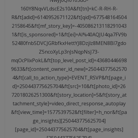
160Y8NqvVLdscE2s10A&ft[tn]=kC-R-RH-R-
R&ft[adid]=6140952671122&ft[qid]=677548164504
2158645&ft[mf_story_key]=-405086213118291043
1&ft[is_sponsored]=1&ft[ei]=AI%40AQJU4qa7FV9b
52480fnb5DVCJGRbfkxHettYJ8Dzjlz8MEN8Bl7gdo
Z5ncoXyLp3nJsNqpNsJ73-
mqOcPlixPokL&ft[top_level_post_id]=43680446698
9633&ft[content_owner_id_new]=25044377562570
4&ft[call_to_action_type]=EVENT_RSVP&ft[page_i
d]=250443775625704&ft[src]=10&ft[photo_id]=26
72018026251300&ft[story_location]=5&ft[story_at
tachment_style]=video_direct_response_autoplay
&ft[view_time]=1577539752&ft[filter]=h_nor&ft[pa
ge_insights][250443775625704]
[page_id]=250443775625704&ft[page_insights]
[250443775625704]