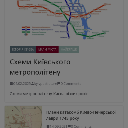
ІСТОРІЯ КИЄВА
МАПИ МІСТА
НАЙКРАЩЕ
Схеми Київського
метрополітену
04.02.2025
kyivpastfuture
0 Comments
Схеми метрополітену Києва різних років.
Плани катакомб Києво-Печерської
лаври 1745 року
14.09.2021
0 Comments