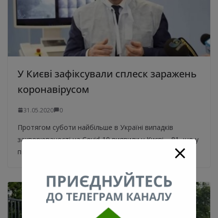
У Києві зафіксували сплеск заражень
коронавірусом
31.05.2020
0
Протягом суботи найбільше в Україні випадків
захворюваності на Covid-19 виявили у Києві – 81, що у
півтора рази перевищує статистику