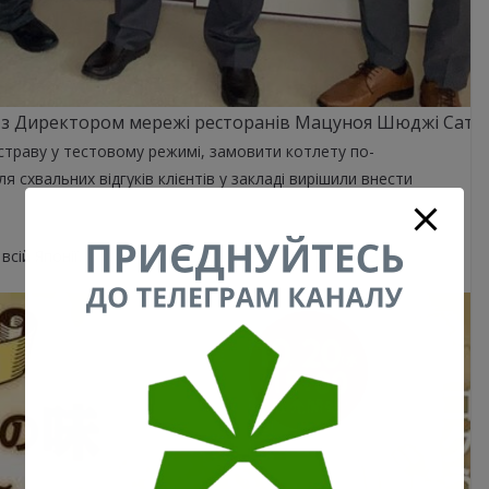
чі з Директором мережі ресторанів Мацуноя Шюджі Сато.
страву у тестовому режимі, замовити котлету по-
я схвальних відгуків клієнтів у закладі вирішили внести
сій Японії.