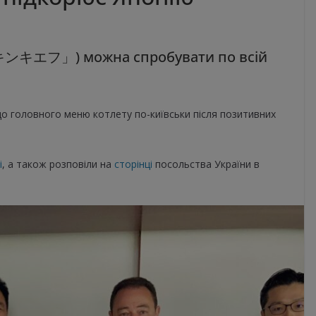
チキンキエフ」) можна спробувати по всій
до головного меню котлету по-київськи після позитивних
і
, а також розповіли на
сторінці
посольства України в