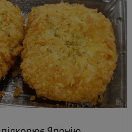
и підкорює Японію