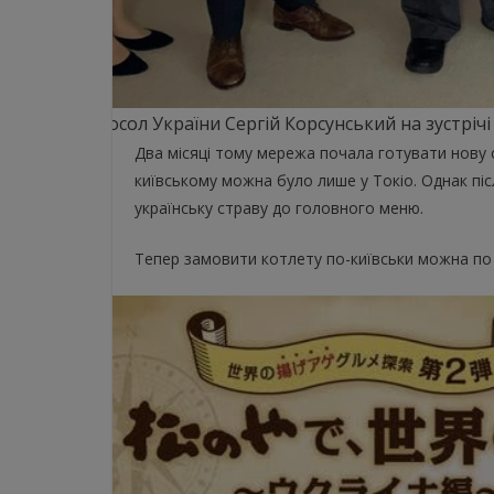
Посол України Сергій Корсунський на зустрі
Два місяці тому мережа почала готувати нову 
київському можна було лише у Токіо. Однак післ
українську страву до головного меню.
Тепер замовити котлету по-київськи можна по в