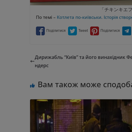
「チキンキエフ」 /
По темі –
Котлета по-київськи. Історія ство
Дирижабль “Київ” та його винахідник Фе
ндерс
Вам також може сподоб