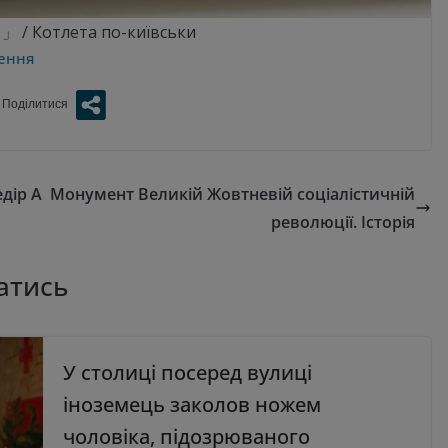
 Котлета по-київськи
рення
дір А
Монумент Великій Жовтневій соціалістичній
революції. Історія
атись
У столиці посеред вулиці
іноземець заколов ножем
чоловіка, підозрюваного