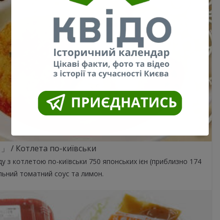
 Котлета по-київськи
у з котлетою по-київськи 750 японських ієн (приблизно 174
альний томатний соус та лимон.