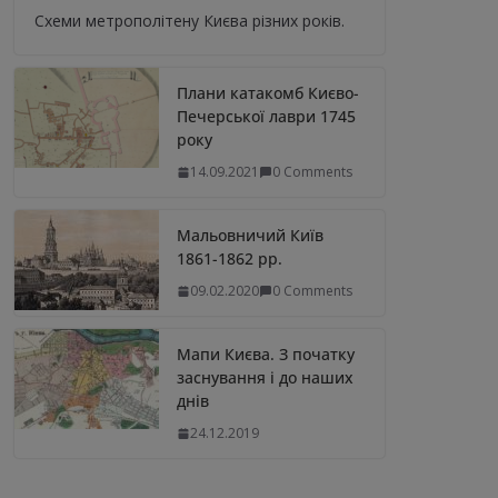
Схеми метрополітену Києва різних років.
Плани катакомб Києво-
Печерської лаври 1745
року
14.09.2021
0 Comments
Мальовничий Київ
1861-1862 рр.
09.02.2020
0 Comments
Мапи Києва. З початку
заснування і до наших
днів
24.12.2019