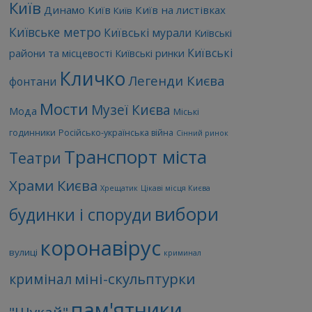
Київ
Динамо Київ
Київ на листівках
Київ
Київське метро
Київські мурали
Київські
Київські
райони та місцевості
Київські ринки
Кличко
Легенди Києва
фонтани
Мости
Музеї Києва
Мода
Міські
годинники
Російсько-українська війна
Сінний ринок
Транспорт міста
Театри
Храми Києва
Хрещатик
Цікаві місця Києва
вибори
будинки і споруди
коронавірус
вулиці
криминал
міні-скульптурки
кримінал
пам'ятники