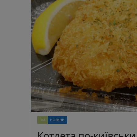
ЇЖА
НОВИНИ
Котлета по-київськ