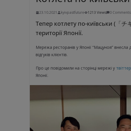
23.10.2021
kyivpastfuture
1213 Views
0 Comments
Тепер
котлету по-київськи (「
території Японії.
Мережа ресторанів у Японії “Мацуноя” внесла 
відгуків клієнтів.
Про це повідомили на сторінці мережі у
твіттер
Японії.