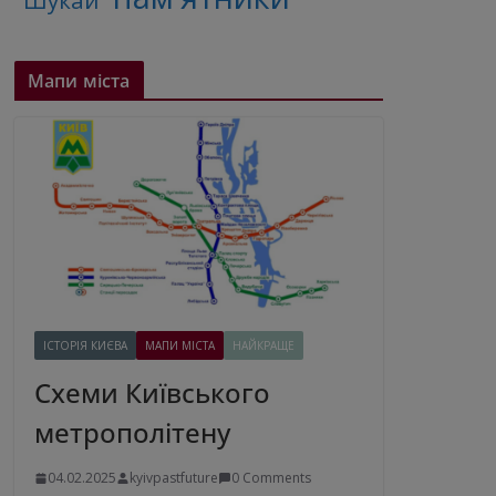
"Шукай"
Мапи міста
ІСТОРІЯ КИЄВА
МАПИ МІСТА
НАЙКРАЩЕ
Схеми Київського
метрополітену
04.02.2025
kyivpastfuture
0 Comments