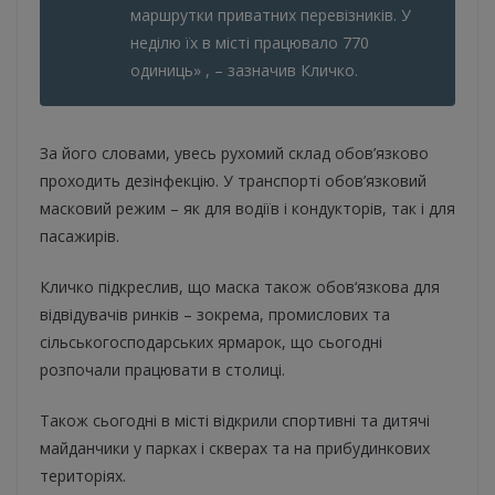
маршрутки приватних перевiзникiв. У
недiлю їх в місті працювало 770
одиниць» , – зазначив Кличко.
За його словами, увесь рухомий склад обов’язково
проходить дезiнфекцiю. У транспорті обов’язковий
масковий режим – як для водiïв i кондукторiв, так i для
пасажирiв.
Кличко підкреслив, що маска також обов‘язкова для
відвідувачів ринків – зокрема, промислових та
сільськогосподарських ярмарок, що сьогодні
розпочали працювати в столиці.
Також сьогодні в місті відкрили спортивні та дитячі
майданчики у парках і скверах та на прибудинкових
територіях.