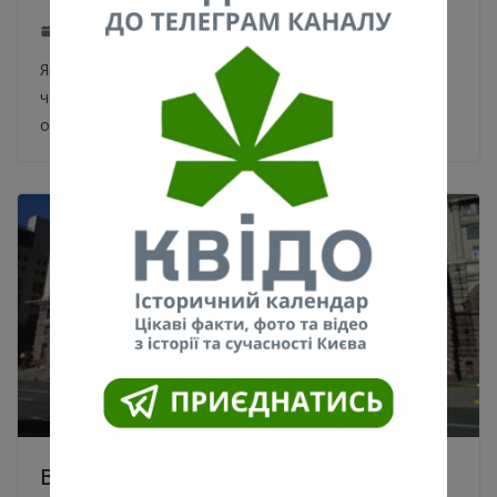
13.08.2020
0
Якби вибори до Київради проходили найближчим
часом, то найбільшу підтримку виборців на них
отримала б партія “УДАР Віталія Кличка” –
Вибори мера Києва: у трійці лідерів