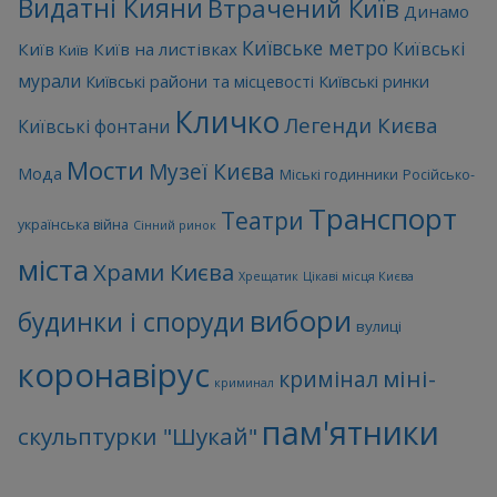
Видатні Кияни
Втрачений Київ
Динамо
Київське метро
Київські
Київ
Київ на листівках
Київ
мурали
Київські райони та місцевості
Київські ринки
Кличко
Легенди Києва
Київські фонтани
Мости
Музеї Києва
Мода
Міські годинники
Російсько-
Транспорт
Театри
українська війна
Сінний ринок
міста
Храми Києва
Хрещатик
Цікаві місця Києва
вибори
будинки і споруди
вулиці
коронавірус
міні-
кримінал
криминал
пам'ятники
скульптурки "Шукай"