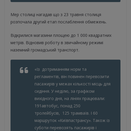
Мер столиці нагадав що з 23 травня столиця
розпочала другий етап послаблення обмежень.
Відкрилися магазини площею до 1 000 квадратних
метрів. Відновив роботу в звичайному режимі
наземний громадський транспорт.
«Із дотриманням норм та
регламентів, він повинен перевозити
пасажирів у межах кількості місць для
сидіння. У неділю, за графiком
вихiдного дня, на лініях працювали:
191автобус, понад 250
тролейбусів, 125 трамваïв. І 60
маршруток «Киïвпастрансу». Також із
суботи перевозять пасажирiв i