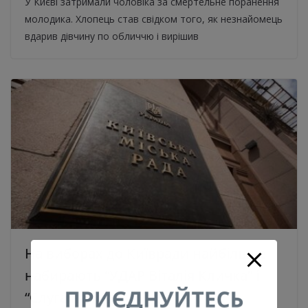
У Києві затримали чоловіка за смертельне поранення
молодика. Хлопець став свідком того, як незнайомець
вдарив дівчину по обличчю і вирішив
На виборах до Київради найбільше
набирають “УДАР Віталія Кличка” і
“Слуга народу”