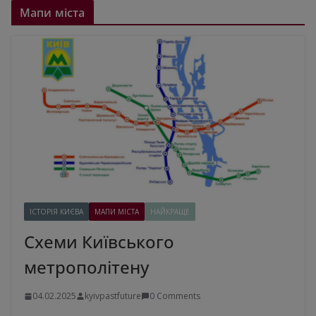
Мапи міста
ІСТОРІЯ КИЄВА
МАПИ МІСТА
НАЙКРАЩЕ
Схеми Київського
метрополітену
04.02.2025
kyivpastfuture
0 Comments