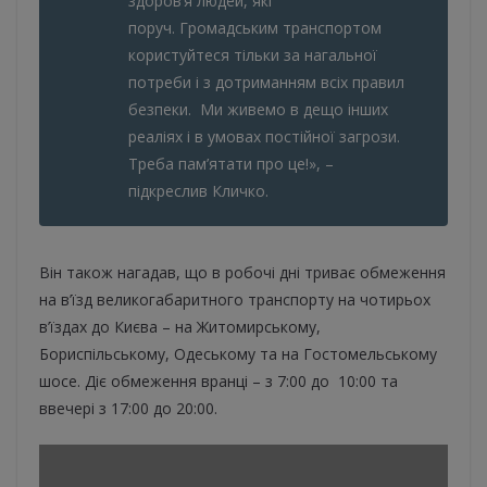
здоров’я людей, які
поруч. Громадським транспортом
користуйтеся тільки за нагальної
потреби і з дотриманням всіх правил
безпеки. Ми живемо в дещо інших
реаліях і в умовах постійної загрози.
Треба пам’ятати про це!», –
підкреслив Кличко.
Він також нагадав, що в робочі дні триває обмеження
на в’їзд великогабаритного транспорту на чотирьох
в’їздах до Києва – на Житомирському,
Бориспільському, Одеському та на Гостомельському
шосе. Діє обмеження вранці – з 7:00 до 10:00 та
ввечері з 17:00 до 20:00.