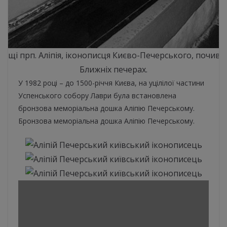
Мощі прп. Аліпія, іконописця Києво-Печерського, почива
Ближніх печерах.
У 1982 році – до 1500-річчя Києва, на уцілілої частини
Успенського собору Лаври була встановлена
бронзова меморіальна дошка Аліпію Печерському.
Бронзова меморіальна дошка Аліпію Печерському.