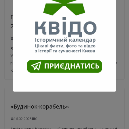
Перша повітряна тривога у Києві
24.02.2022 року. Відео
24.02.2025
0
Відео та час перших сигналів тривоги у столиці
України. Перша повітряна тривога після початку
повномасштабного вторгнення рашистів пролунала у
Києві
«Будинок-корабель»
16.02.2025
0
Архітектура Каракіса – «Будинок-корабель». На вулиці