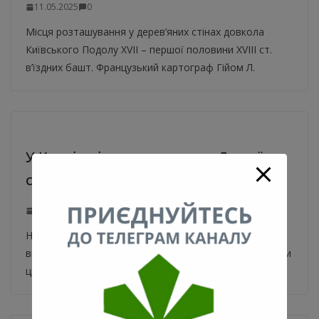
11.05.2025
0
Місця розташування у дерев’яних стінах довкола
Київського Подолу XVIІ – першої половини XVIIІ ст.
в’їздних башт. Французький картограф Гійом Л.
У Києві змінили датування Другої
світової війни біля вічного вогню
14.03.2025
0
На вхідній групі до Меморіалу вічної слави у Києві
виправили датування Другої світової війни, замінивши
цифри 1941-1945, що відповідали радянській