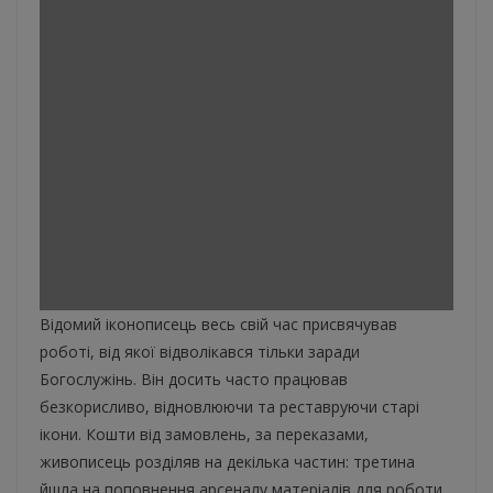
Відомий іконописець весь свій час присвячував
роботі, від якої відволікався тільки заради
Богослужінь. Він досить часто працював
безкорисливо, відновлюючи та реставруючи старі
ікони. Кошти від замовлень, за переказами,
живописець розділяв на декілька частин: третина
йшла на поповнення арсеналу матеріалів для роботи,