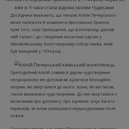
вже в ті часи стала відома своїми Чудесами.
Дослідники вважають, що пензлю Аліпія Печерського
може належати й знаменита
Ярославська Оранта
.
Крім того, існує припущення, що іконописець доклав
свій талант і до створення мозаїчних картин у
Михайлівському Золотоверхому соборі Києва, який
був знищений у 1934 році.
Преподобний Аліпій славився даром чудотворіння:
неодноразово він допомагав зцілитися безнадійно
хворим, які зверталися до нього. Ікони, які він писав,
також вважалися чудотворними. До них зверталися з
молитвами про допомогу, про зцілення. Існує багато
переказів, як ікони залишалися неушкодженими після
пожеж.
Сучасники вірили, що Аліпію Печерському в написанні