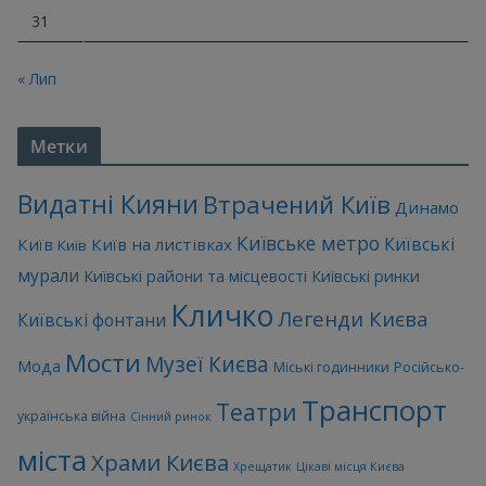
31
« Лип
Метки
Видатні Кияни
Втрачений Київ
Динамо
Київське метро
Київські
Київ
Київ на листівках
Київ
мурали
Київські райони та місцевості
Київські ринки
Кличко
Легенди Києва
Київські фонтани
Мости
Музеї Києва
Мода
Міські годинники
Російсько-
Транспорт
Театри
українська війна
Сінний ринок
міста
Храми Києва
Хрещатик
Цікаві місця Києва