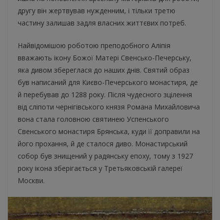
другу він жертвував нужденним, і тільки третю
частину залишав задля власних життєвих потреб.
Найвідомішою роботою преподобного Аліпія
вважають
ікону Божої Матері Свенсько-Печерську,
яка дивом збереглася до наших днів. Святий образ
був написаний для Києво-Печерського монастиря, де
й перебував до 1288 року. Після чудесного зцілення
від сліпоти чернігівського князя Романа Михайловича
вона стала головною святинею Успенського
Свенського монастиря Брянська, куди її доправили на
його прохання, й де сталося диво. Монастирський
собор був знищений у радянську епоху, тому з 1927
року ікона зберігається у Третьяковській галереї
Москви.