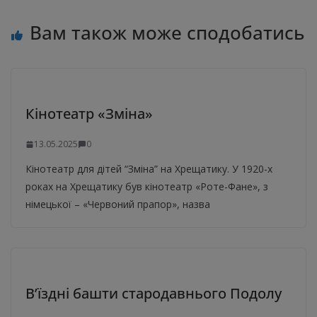
Вам також може сподобатись
Кінотеатр «Зміна»
13.05.2025
0
Кінотеатр для дітей “Зміна” на Хрещатику. У 1920-х
роках на Хрещатику був кінотеатр «Роте-Фане», з
німецької – «Червоний прапор», назва
В’їздні башти стародавнього Подолу