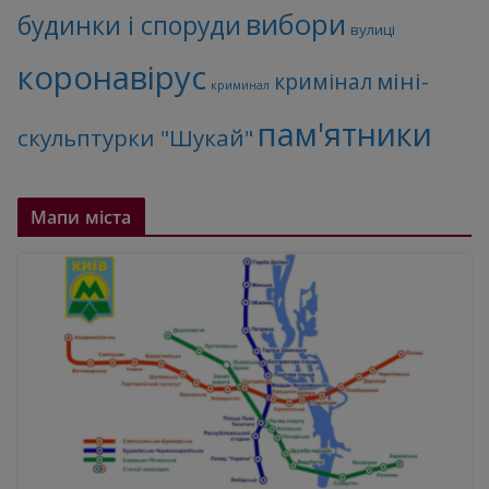
вибори
будинки і споруди
вулиці
коронавірус
міні-
кримінал
криминал
пам'ятники
скульптурки "Шукай"
Мапи міста