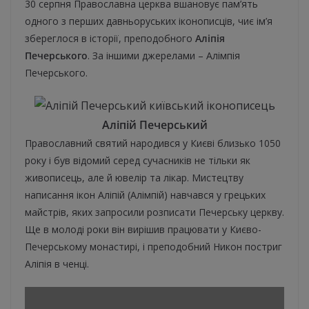
30 серпня Православна церква вшановує пам’ять
одного з перших давньоруських іконописців, чиє ім’я
збереглося в історії, преподобного
Аліпія
Печерського
. За іншими джерелами – Алімпія
Печерського.
Аліпій Печерський
Православний святий народився у Києві близько 1050
року і був відомий серед сучасників не тільки як
живописець, але й ювелір та лікар. Мистецтву
написання ікон Аліпій (Алімпій) навчався у грецьких
майстрів, яких запросили розписати Печерську церкву.
Ще в молоді роки він вирішив працювати у Києво-
Печерському монастирі, і преподобний Никон постриг
Аліпія в ченці.