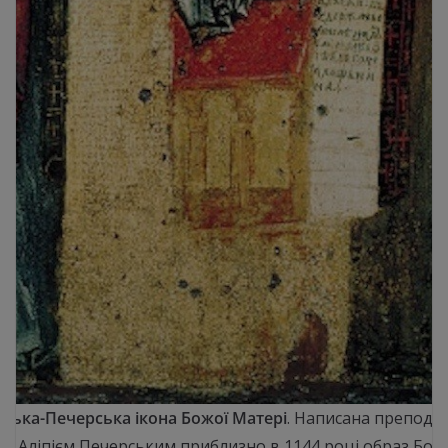
ська-Печерська ікона Божої Матері
. Написана преподо
м Аліпієм Печерським приблизно в 1144 році образ Бог