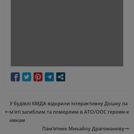
У будівлі КМДА відкрили інтерактивну Дошку па
м’яті загиблим та померлим в АТО/ООС героям-к
иянам
Пам’ятник Михайлу Драгоманову