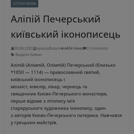
ІСТОРІЯ КИЄВА
Аліпій Печерський
київський іконописець
30.08.2020
kyivpastfuture
4404 Views
0 Comments
Видатні Кияни
Аліпій (Алімпій, Олімпій) Печерський (близько
*1050 — 1114) — православний святий,
київський іконописець і
мозаїст, ювелір, лікар, чернець та
священник Києво-Печерського монастиря,
перше відоме з літопису ім’я
староруського художника іконопису, один
з авторів Києво-Печерського патерика. Навчався
у грецьких майстрів.