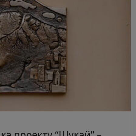
рка проекту “Шукай” –