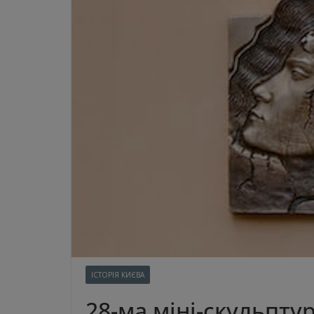
ІСТОРІЯ КИЄВА
28-ма міні-скульпту