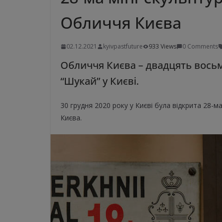
Обличчя Києва
02.12.2021
kyivpastfuture
933 Views
0 Comments
Обличчя Києва – двадцять восьм
“Шукай” у Києві.
30 грудня 2020 року у Києві була відкрита 28-
Києва.