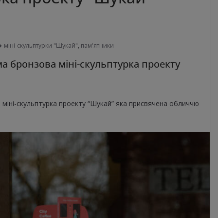
міні-скульптурки "Шукай"
,
пам'ятники
а бронзова міні-скульптурка проекту
ма міні-скульптурка проекту “Шукай” яка присвячена обличчю