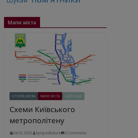
"Шукай"
Мапи міста
ІСТОРІЯ КИЄВА
МАПИ МІСТА
НАЙКРАЩЕ
Схеми Київського
метрополітену
04.02.2025
kyivpastfuture
0 Comments