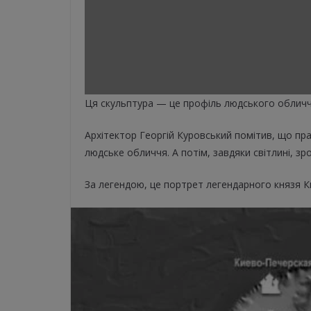
Ця скульптура — це профіль людського обличч
Архітектор Георгій Куровський помітив, що пр
людське обличчя. А потім, завдяки світлині, зро
За легендою, це портрет легендарного князя К