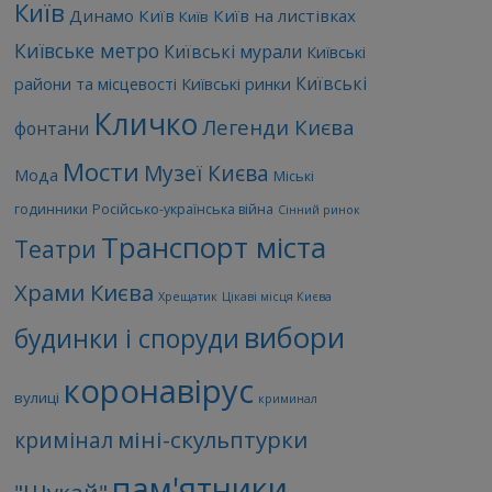
Київ
Динамо Київ
Київ на листівках
Київ
Київське метро
Київські мурали
Київські
Київські
райони та місцевості
Київські ринки
Кличко
Легенди Києва
фонтани
Мости
Музеї Києва
Мода
Міські
годинники
Російсько-українська війна
Сінний ринок
Транспорт міста
Театри
Храми Києва
Хрещатик
Цікаві місця Києва
вибори
будинки і споруди
коронавірус
вулиці
криминал
міні-скульптурки
кримінал
пам'ятники