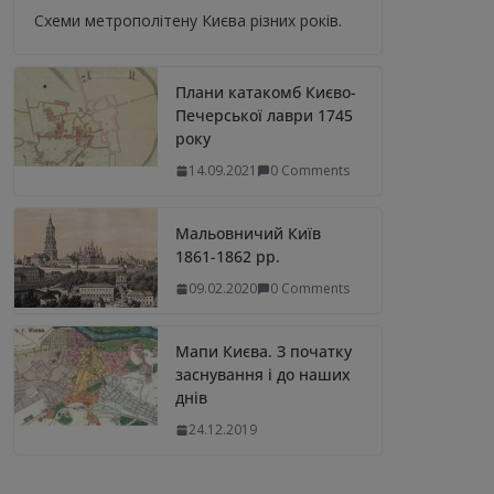
Схеми метрополітену Києва різних років.
Плани катакомб Києво-
Печерської лаври 1745
року
14.09.2021
0 Comments
Мальовничий Київ
1861-1862 рр.
09.02.2020
0 Comments
Мапи Києва. З початку
заснування і до наших
днів
24.12.2019