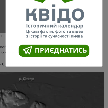
я.
авобережна частина Києва нагадує повернуте в профіль
бленій із супутника, ця гіпотеза підтвердилася.
ия, який разом з братами й сестрою заснував наше місто.