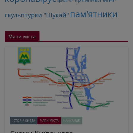
криминал
пам'ятники
скульптурки "Шукай"
Мапи міста
ІСТОРІЯ КИЄВА
МАПИ МІСТА
НАЙКРАЩЕ