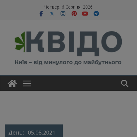
Skip
modal-check
Четвер, 6 Серпня, 2026
to
content
День:
05.08.2021