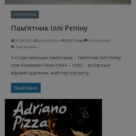
ІСТОРІЯ КИЄВА
Пам’ятник Іллі Рєпіну
05.08.2021
kyivpastfuture
2007 Views
0 Comments
пам'ятники
З історії київських пам’ятників – Пам’ятник Іллі Рєпіну.
Ілля Юхимович Рєпін (1844 – 1930) – всесвітньо
відомий художник, майстер портрету,
Read More