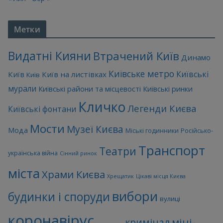
Метки
Видатні Кияни
Втрачений Київ
Динамо
Київське метро
Київські
Київ
Київ на листівках
Київ
мурали
Київські райони та місцевості
Київські ринки
Кличко
Легенди Києва
Київські фонтани
Мости
Музеї Києва
Мода
Міські годинники
Російсько-
Транспорт
Театри
українська війна
Сінний ринок
міста
Храми Києва
Хрещатик
Цікаві місця Києва
вибори
будинки і споруди
вулиці
коронавірус
міні-
кримінал