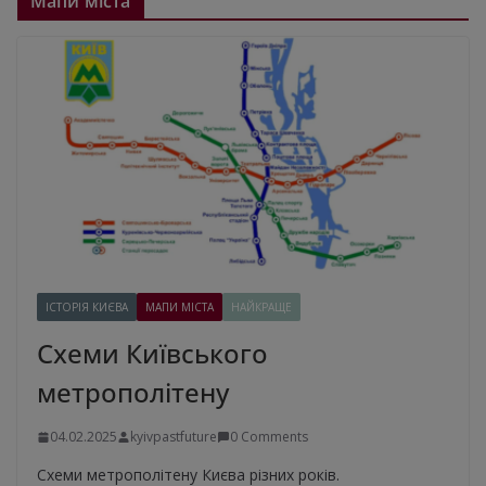
Мапи міста
ІСТОРІЯ КИЄВА
МАПИ МІСТА
НАЙКРАЩЕ
Схеми Київського
метрополітену
04.02.2025
kyivpastfuture
0 Comments
Схеми метрополітену Києва різних років.