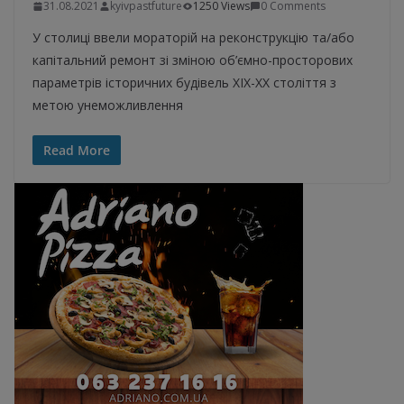
31.08.2021
kyivpastfuture
1250 Views
0 Comments
У столиці ввели мораторій на реконструкцію та/або
капітальний ремонт зі зміною об’ємно-просторових
параметрів історичних будівель ХІХ-ХХ століття з
метою унеможливлення
Read More