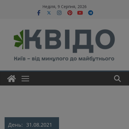
Skip
modal-check
Неділя, 9 Серпня, 2026
to
content
День:
31.08.2021