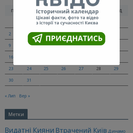
Серпень 2021
ПН
ВТ
СР
ЧТ
ПТ
СБ
НД
1
2
3
4
5
6
7
8
9
10
11
12
13
14
15
16
17
18
19
20
21
22
23
24
25
26
27
28
29
30
31
« Лип
Вер »
Метки
Видатні Кияни
Втрачений Київ
Динамо