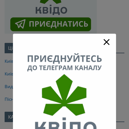
Цікаве про Київ
Київські легенди
Київські мости
Видатні кияни
Пісні про Київ
КАЛЕНДАР