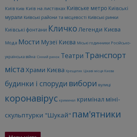
Київське метро
Київські
Київ
Київ на листівках
Київ
мурали
Київські райони та місцевості
Київські ринки
Кличко
Легенди Києва
Київські фонтани
Мости
Музеї Києва
Мода
Міські годинники
Російсько-
Транспорт
Театри
українська війна
Сінний ринок
міста
Храми Києва
Хрещатик
Цікаві місця Києва
вибори
будинки і споруди
вулиці
коронавірус
міні-
кримінал
криминал
пам'ятники
скульптурки "Шукай"