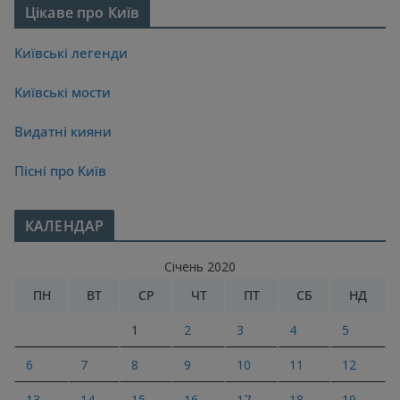
Цікаве про Київ
Київські легенди
Київські мости
Видатні кияни
Пісні про Київ
КАЛЕНДАР
Січень 2020
ПН
ВТ
СР
ЧТ
ПТ
СБ
НД
1
2
3
4
5
6
7
8
9
10
11
12
13
14
15
16
17
18
19