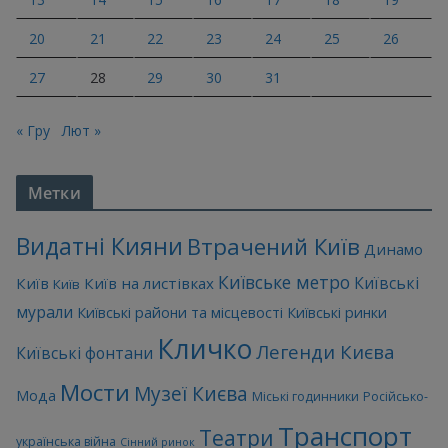
20
21
22
23
24
25
26
27
28
29
30
31
« Гру
Лют »
Метки
Видатні Кияни
Втрачений Київ
Динамо
Київське метро
Київські
Київ
Київ на листівках
Київ
мурали
Київські райони та місцевості
Київські ринки
Кличко
Легенди Києва
Київські фонтани
Мости
Музеї Києва
Мода
Міські годинники
Російсько-
Транспорт
Театри
українська війна
Сінний ринок