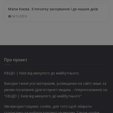
Мапи Києва. З початку заснування і до наших днів
24.12.2019
Про проект
КВІДО | Київ від минулого до майбутнього.
Використання усіх матеріалів, розміщених на сайті лише за
умови посилання (для інтернет-видань - гіперпосилання) на
"КВІДО | Київ від минулого до майбутнього"
Ми використовуємо cookie, для того щоб збирати
статистику та робити контент цікавішим. Також cookie