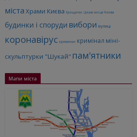
міста
Храми Києва
Хрещатик
Цікаві місця Києва
вибори
будинки і споруди
вулиці
коронавірус
міні-
кримінал
криминал
пам'ятники
скульптурки "Шукай"
Мапи міста