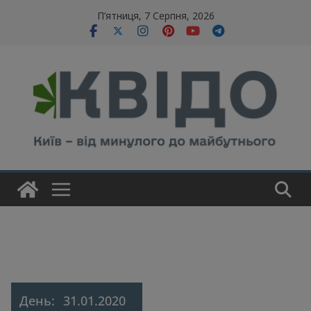
Skip
modal-check
П’ятниця, 7 Серпня, 2026
to
content
День:
31.01.2020