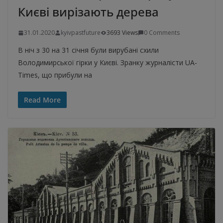
Києві вирізають дерева
31.01.2020
kyivpastfuture
3693 Views
0 Comments
В ніч з 30 на 31 січня були вирубані схили
Володимирської гірки у Києві. Зранку журналісти UA-
Times, що прибули на
Read More